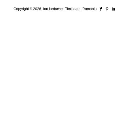
Copyright © 2026
Ion Iordache
Timisoara, Romania
Security Consultant for ISO Systems, Risk &
Compliance
Who I am
Here’s how I think
Here’s How I Work
Here’s Proof
Advisory & Consulting
Iso Systems, Security Frameworks, And Real-World Compliance
Internal Auditing based on ISO 19011:2018
A Collection of Ideas and Practical Insights