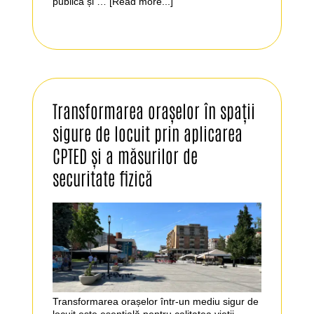
publică și …
[Read more...]
Transformarea orașelor în spații
sigure de locuit prin aplicarea
CPTED și a măsurilor de
securitate fizică
Transformarea orașelor într-un mediu sigur de
locuit este esențială pentru calitatea vieții