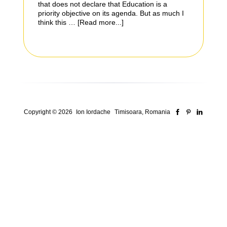
that does not declare that Education is a
priority objective on its agenda. But as much I
think this …
[Read more...]
Copyright © 2026
Ion Iordache
Timisoara, Romania
Security Consultant for ISO Systems, Risk &
Compliance
Who I am
Here’s how I think
Here’s How I Work