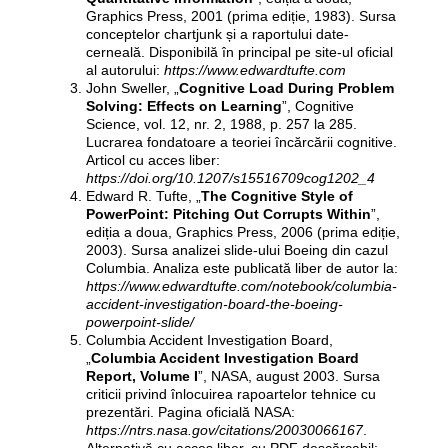
Graphics Press, 2001 (prima ediție, 1983). Sursa
conceptelor chartjunk și a raportului date-
cerneală. Disponibilă în principal pe site-ul oficial
al autorului:
https://www.edwardtufte.com
John Sweller, „
Cognitive Load During Problem
Solving: Effects on Learning
”, Cognitive
Science, vol. 12, nr. 2, 1988, p. 257 la 285.
Lucrarea fondatoare a teoriei încărcării cognitive.
Articol cu acces liber:
https://doi.org/10.1207/s15516709cog1202_4
Edward R. Tufte, „
The Cognitive Style of
PowerPoint: Pitching Out Corrupts Within
”,
ediția a doua, Graphics Press, 2006 (prima ediție,
2003). Sursa analizei slide-ului Boeing din cazul
Columbia. Analiza este publicată liber de autor la:
https://www.edwardtufte.com/notebook/columbia-
accident-investigation-board-the-boeing-
powerpoint-slide/
Columbia Accident Investigation Board,
„
Columbia Accident Investigation Board
Report, Volume I
”, NASA, august 2003. Sursa
criticii privind înlocuirea rapoartelor tehnice cu
prezentări. Pagina oficială NASA:
https://ntrs.nasa.gov/citations/20030066167
.