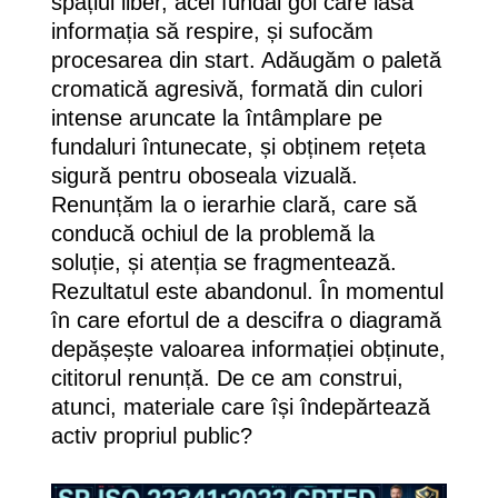
spațiul liber, acel fundal gol care lasă
informația să respire, și sufocăm
procesarea din start. Adăugăm o paletă
cromatică agresivă, formată din culori
intense aruncate la întâmplare pe
fundaluri întunecate, și obținem rețeta
sigură pentru oboseala vizuală.
Renunțăm la o ierarhie clară, care să
conducă ochiul de la problemă la
soluție, și atenția se fragmentează.
Rezultatul este abandonul. În momentul
în care efortul de a descifra o diagramă
depășește valoarea informației obținute,
cititorul renunță. De ce am construi,
atunci, materiale care își îndepărtează
activ propriul public?