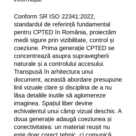
Conform SR ISO 22341:2022,
standardul de referință fundamental
pentru CPTED în România, proiectăm
medii sigure prin vizibilitate, control și
coeziune. Prima generație CPTED se
concentrează asupra supravegherii
naturale și a controlului accesului.
Transpusă în arhitectura unui
document, această abordare presupune
linii vizuale clare și disciplina de a nu
lăsa detaliile inutile să aglomereze
imaginea. Spațiul liber devine
echivalentul unui câmp vizual deschis. A
doua generație adaugă coeziunea și
conectivitatea: un material reușit nu
este doar corect tehnic, ci comunică