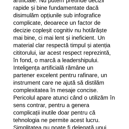
artificiale. Nu putem pretinde decizii
rapide și bine fundamentate dacă
disimulăm opțiunile sub infografice
complicate, deoarece un factor de
decizie copleșit cognitiv nu hotărăște
mai bine, ci mai lent și ineficient. Un
material clar respectă timpul și atenția
cititorului, iar acest respect reprezintă,
în fond, o marcă a leadershipului.
Inteligența artificială rămâne un
partener excelent pentru rafinare, un
instrument care ne ajută să distilăm
complexitatea în mesaje concise.
Pericolul apare atunci când o utilizăm în
sens contrar, pentru a genera
complicații inutile doar pentru că
tehnologia ne permite acest lucru.
Simplitatea nu poate fi delegată unui