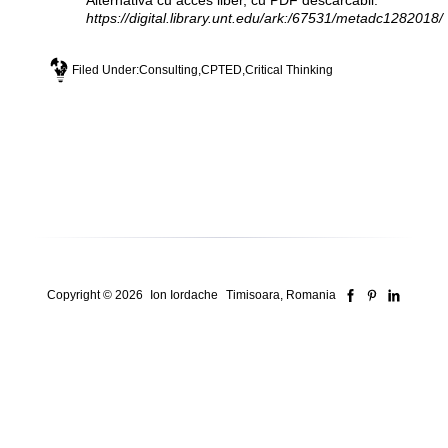
Alternativă cu acces liber, cu PDF descărcabil:
https://digital.library.unt.edu/ark:/67531/metadc1282018/
Filed Under:
Consulting
,
CPTED
,
Critical Thinking
Copyright © 2026
Ion Iordache
Timisoara, Romania
Security Consultant for ISO Systems, Risk &
Compliance
Who I am