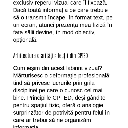
exclusiv reperul vizual care îl fixează.
Dacă toată informația pe care trebuie
să o transmit încape, în format text, pe
un ecran, atunci prezența mea fizică în
fața sălii devine, în mod obiectiv,
opțională.
Arhitectura clarității: lecții din CPTED
Cum ieșim din acest labirint vizual?
Mărturisesc o deformație profesională:
tind să privesc lucrurile prin grila
disciplinei pe care o cunosc cel mai
bine. Principiile CPTED, deși gândite
pentru spațiul fizic, oferă o analogie
surprinzător de potrivită pentru felul în
care ar trebui să ne organizăm
informația.