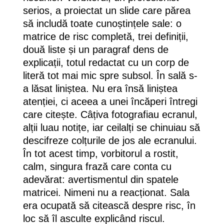
serios, a proiectat un slide care părea
să includă toate cunoștințele sale: o
matrice de risc completă, trei definiții,
două liste și un paragraf dens de
explicații, totul redactat cu un corp de
literă tot mai mic spre subsol. În sală s-
a lăsat liniștea. Nu era însă liniștea
atenției, ci aceea a unei încăperi întregi
care citește. Câțiva fotografiau ecranul,
alții luau notițe, iar ceilalți se chinuiau să
descifreze colțurile de jos ale ecranului.
În tot acest timp, vorbitorul a rostit,
calm, singura frază care conta cu
adevărat: avertismentul din spatele
matricei. Nimeni nu a reacționat. Sala
era ocupată să citească despre risc, în
loc să îl asculte explicând riscul.