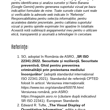
pentru identificarea și analiza surselor și Nano Banana
(Google Gemini) pentru generarea suportului vizual pe baza
indicațilori formulate de mine.
Toate sursele citate sunt reale
și verificabile la adresele web indicate în “Referințe”.
Responsabilitatea pentru selecția informațiilor, pentru
acuratețea datelor prezentate, pentru calitatea suportului
vizual și pentru opiniile exprimate îmi aparține în totalitate.
Această notă subliniază angajamentul meu pentru o utilizare
etică, transparentă și asumată a tehnologiei în cercetare.
Referințe:
SO, adoptat în România de ASRO, „
SR ISO
22341:2022. Securitate și reziliență. Securitate
preventivă. Ghid pentru prevenirea
criminalității prin proiectarea mediului
înconjurător
” (adoptă standardul internațional
ISO 22341:2021). Standardul de referință CPTED
folosit în articol. Versiunea internațională:
https://www.iso.org/standard/50078.html.
Versiunea română, prin ASRO:
https://magazin.asro.ro
(căutare după indicativul
SR ISO 22341). European Standards
Edward R. Tufte, „
The Visual Display of
Quantitative Information
”, ediția a doua,