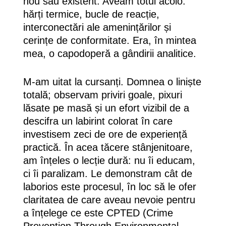
nou sau existent. Aveam totul acolo:
hărți termice, bucle de reacție,
interconectări ale amenințărilor și
cerințe de conformitate. Era, în mintea
mea, o capodoperă a gândirii analitice.
M-am uitat la cursanți. Domnea o liniște
totală; observam priviri goale, pixuri
lăsate pe masă și un efort vizibil de a
descifra un labirint colorat în care
investisem zeci de ore de experiență
practică. În acea tăcere stânjenitoare,
am înțeles o lecție dură: nu îi educam,
ci îi paralizam. Le demonstram cât de
laborios este procesul, în loc să le ofer
claritatea de care aveau nevoie pentru
a înțelege ce este CPTED (Crime