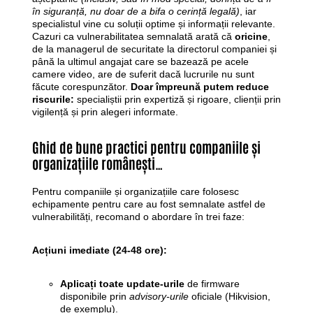
în siguranță, nu doar de a bifa o cerință legală)
, iar
specialistul vine cu soluții optime și informații relevante.
Cazuri ca vulnerabilitatea semnalată arată că
oricine
,
de la managerul de securitate la directorul companiei și
până la ultimul angajat care se bazează pe acele
camere video, are de suferit dacă lucrurile nu sunt
făcute corespunzător.
Doar împreună putem reduce
riscurile:
specialiștii prin expertiză și rigoare, clienții prin
vigilență și prin alegeri informate.
Ghid de bune practici pentru companiile și
organizațiile românești…
Pentru companiile și organizațiile care folosesc
echipamente pentru care au fost semnalate astfel de
vulnerabilități, recomand o abordare în trei faze:
Acțiuni imediate (24-48 ore):
Aplicați toate update-urile
de firmware
disponibile prin
advisory-urile
oficiale (Hikvision,
de exemplu).