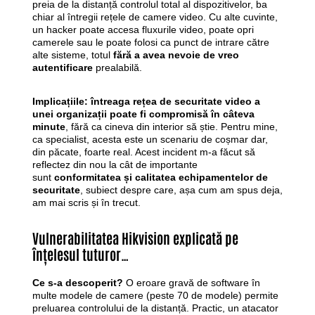
preia de la distanță controlul total al dispozitivelor, ba
chiar al întregii rețele de camere video. Cu alte cuvinte,
un hacker poate accesa fluxurile video, poate opri
camerele sau le poate folosi ca punct de intrare către
alte sisteme, totul
fără a avea nevoie de vreo
autentificare
prealabilă.
Implicațiile:
întreaga rețea de securitate video a
unei organizații poate fi compromisă în câteva
minute
, fără ca cineva din interior să știe. Pentru mine,
ca specialist, acesta este un scenariu de coșmar dar,
din păcate, foarte real. Acest incident m-a făcut să
reflectez din nou la cât de importante
sunt
conformitatea și calitatea echipamentelor de
securitate
, subiect despre care, așa cum am spus deja,
am mai scris și în trecut.
Vulnerabilitatea Hikvision explicată pe
înțelesul tuturor…
Ce s-a descoperit?
O eroare gravă de software în
multe modele de camere (peste 70 de modele) permite
preluarea controlului de la distanță. Practic, un atacator