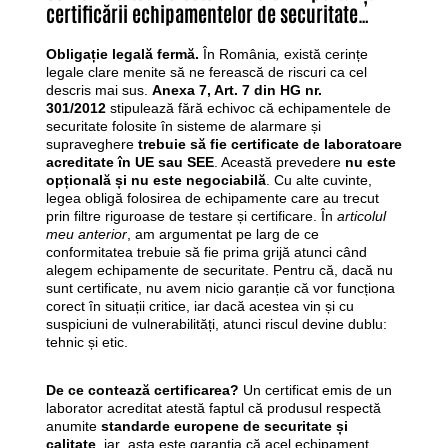
certificării echipamentelor de securitate…
Obligație legală fermă.
În România
,
există cerințe
legale clare menite să ne ferească de riscuri ca cel
descris mai sus.
Anexa 7, Art. 7 din HG nr.
301/2012
stipulează fără echivoc că echipamentele de
securitate folosite în sisteme de alarmare și
supraveghere
trebuie să fie certificate de laboratoare
acreditate în UE sau SEE
. Această prevedere
nu este
opțională și nu este negociabilă
. Cu alte cuvinte,
legea obligă folosirea de echipamente care au trecut
prin filtre riguroase de testare și certificare. În
articolul
meu anterior
, am argumentat pe larg de ce
conformitatea trebuie să fie prima grijă atunci când
alegem echipamente de securitate. Pentru că, dacă nu
sunt certificate, nu avem nicio garanție că vor funcționa
corect în situații critice, iar dacă acestea vin și cu
suspiciuni de vulnerabilități, atunci riscul devine dublu:
tehnic și etic.
De ce contează certificarea?
Un certificat emis de un
laborator acreditat atestă faptul că produsul respectă
anumite
standarde europene de securitate și
calitate
, iar asta este garanția că acel echipament