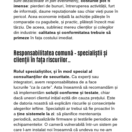
sunt dezactivate în plin eveniment),
costurile pot fi
imense
: pierderi de bunuri, întreruperea activității, furt
de informații, daune reputaționale sau chiar vieți puse în
pericol. Acea economie inițială la achiziție pălește în
comparație cu pagubele, și practic, plătești înzecit mai
târziu. De aceea, subliniez mereu clienților și colegilor
din industrie:
calitatea și conformitatea trebuie să
primeze
în fața costului imediat.
Responsabilitatea comună – specialiștii și
clienții în fața riscurilor…
Rolul specialiștilor, și în mod special al
consultanților de securitate.
Ca experți sau
integratori, avem responsabilitatea de a face
lucrurile
“ca la carte”
. Asta înseamnă să recomandăm și
să implementăm
soluții conforme și testate
, chiar
dacă uneori clientul inițial ezită din cauza prețului. Este
de datoria noastră să explicăm riscurile și consecințele
alegerilor ieftine. Specialiștii ar trebui să fie proactivi în
a
ține sistemele la zi
: să planifice mentenanța
periodică, actualizările firmware și testările periodice ale
echipamentelor. O cameră vulnerabilă într-un sistem pe
care l-am instalat noi înseamnă că undeva nu ne-am