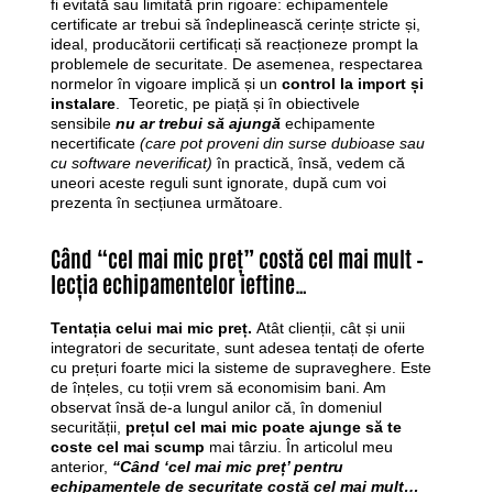
fi evitată sau limitată prin rigoare: echipamentele
certificate ar trebui să îndeplinească cerințe stricte și,
ideal, producătorii certificați să reacționeze prompt la
problemele de securitate. De asemenea, respectarea
normelor în vigoare implică și un
control la import și
instalare
. Teoretic, pe piață și în obiectivele
sensibile
nu ar trebui să ajungă
echipamente
necertificate
(care pot proveni din surse dubioase sau
cu software neverificat)
în practică, însă, vedem că
uneori aceste reguli sunt ignorate, după cum voi
prezenta în secțiunea următoare.
Când “cel mai mic preț” costă cel mai mult –
lecția echipamentelor ieftine…
Tentația celui mai mic preț.
Atât clienții, cât și unii
integratori de securitate, sunt adesea tentați de oferte
cu prețuri foarte mici la sisteme de supraveghere. Este
de înțeles, cu toții vrem să economisim bani. Am
observat însă de-a lungul anilor că, în domeniul
securității,
prețul cel mai mic poate ajunge să te
coste cel mai scump
mai târziu. În articolul meu
anterior,
“Când ‘cel mai mic preț’ pentru
echipamentele de securitate costă cel mai mult…