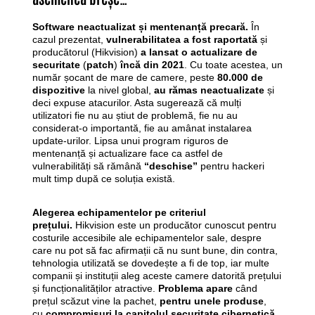
Software neactualizat și mentenanță precară.
În
cazul prezentat,
vulnerabilitatea a fost raportată
și
producătorul (Hikvision)
a lansat o actualizare de
securitate
(
patch
)
încă din 2021
. Cu toate acestea, un
număr șocant de mare de camere, peste
80.000 de
dispozitive
la nivel global,
au rămas neactualizate
și
deci expuse atacurilor. Asta sugerează că mulți
utilizatori fie nu au știut de problemă, fie nu au
considerat-o importantă, fie au amânat instalarea
update-urilor. Lipsa unui program riguros de
mentenanță și actualizare face ca astfel de
vulnerabilități să rămână
“deschise”
pentru hackeri
mult timp după ce soluția există.
Alegerea echipamentelor pe criteriul
prețului.
Hikvision este un producător cunoscut pentru
costurile accesibile ale echipamentelor sale, despre
care nu pot să fac afirmații că nu sunt bune, din contra,
tehnologia utilizată se dovedește a fi de top, iar multe
companii și instituții aleg aceste camere datorită prețului
și funcționalităților atractive.
Problema apare
când
prețul scăzut vine la pachet,
pentru unele produse
,
cu
compromisuri la capitolul securitate cibernetică
.