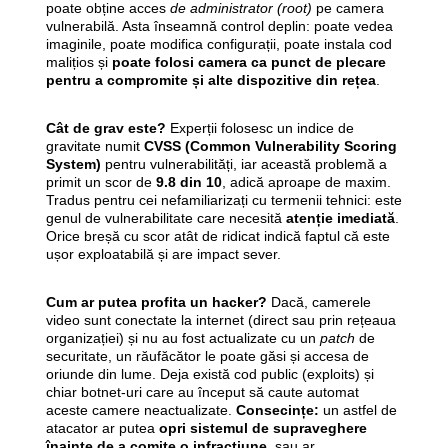
poate obține acces
de administrator (root)
pe camera
vulnerabilă. Asta înseamnă control deplin: poate vedea
imaginile, poate modifica configurații, poate instala cod
malițios și
poate folosi camera ca punct de plecare
pentru a compromite și alte dispozitive din rețea
.
Cât de grav este?
Experții folosesc un indice de
gravitate numit
CVSS (Common Vulnerability Scoring
System)
pentru vulnerabilități, iar această problemă a
primit un scor de
9.8 din 10
, adică aproape de maxim.
Tradus pentru cei nefamiliarizați cu termenii tehnici: este
genul de vulnerabilitate care necesită
atenție imediată
.
Orice breșă cu scor atât de ridicat indică faptul că este
ușor exploatabilă și are impact sever.
Cum ar putea profita un hacker?
Dacă, camerele
video sunt conectate la internet (direct sau prin rețeaua
organizației) și nu au fost actualizate cu un
patch
de
securitate, un răufăcător le poate găsi și accesa de
oriunde din lume. Deja există cod public (exploits) și
chiar botnet-uri care au început să caute automat
aceste camere neactualizate.
Consecințe:
un astfel de
atacator ar putea
opri sistemul de supraveghere
înainte de a comite o infracțiune
, sau ar