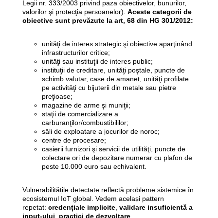
Legii nr. 333/2003 privind paza obiectivelor, bunurilor,
valorilor şi protecţia persoanelor).
Aceste categorii de
obiective sunt prevăzute la art, 68 din HG 301/2012:
unităţi de interes strategic şi obiective aparţinând
infrastructurilor critice;
unităţi sau instituţii de interes public;
instituţii de creditare, unităţi poştale, puncte de
schimb valutar, case de amanet, unităţi profilate
pe activităţi cu bijuterii din metale sau pietre
preţioase;
magazine de arme şi muniţii;
staţii de comercializare a
carburanţilor/combustibililor;
săli de exploatare a jocurilor de noroc;
centre de procesare;
casierii furnizori şi servicii de utilităţi, puncte de
colectare ori de depozitare numerar cu plafon de
peste 10.000 euro sau echivalent.
Vulnerabilitățile detectate reflectă probleme sistemice în
ecosistemul IoT global. Vedem același pattern
repetat:
credențiale implicite
,
validare insuficientă a
input-ului
,
practici de dezvoltare