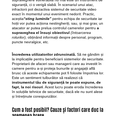
supraveghere vulnerabilă nu mai este un instrument de
siguranță, ci o verigă slabă. În scenariul unui atac,
infractorii pot dezactiva sistemul de securitate video
exact în momentul unui eveniment nedorit. Practic,
aceștia
“sting luminile”
pentru echipa de securitate iar
hoții vor putea acționa nestingheriți, sau, și mai grav, un
atacator ar putea prelua controlul camerelor pentru
a
supraveghea el însuși obiectivul
(întoarcerea
rolurilor),
obținând informații despre personal, program,
puncte nevralgice, etc.
Încrederea utilizatorilor zdruncinată.
Să ne găndim și
la implicațiile pentru beneficiarii sistemelor de securitate.
Proprietarii de afaceri sau managerii care au investit în
camere pentru a-și proteja bunurile și angajații află
brusc că aceste echipamente pot fi folosite împotriva lor.
Este un sentiment tulburător să realizezi că
instrumentul tău de siguranță te poate expune, de
fapt, la noi riscuri
. Acest lucru poate eroda încrederea
în soluțiile tehnice de securitate, dacă ele nu sunt alese
și întreținute corespunzător.
Cum a fost posibil? Cauze și factori care duc la
asemenea breșe…