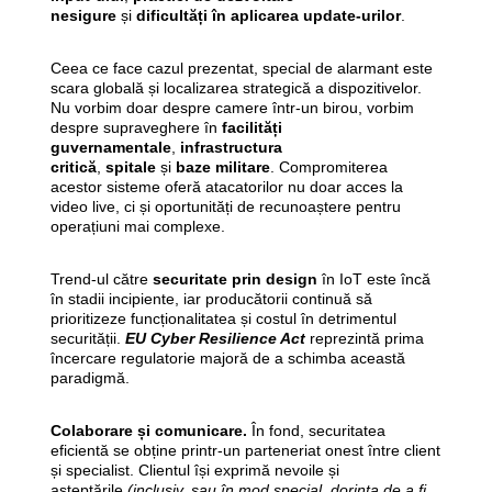
nesigure
și
dificultăți în aplicarea update-urilor
.
Ceea ce face cazul prezentat, special de alarmant este
scara globală și localizarea strategică a dispozitivelor.
Nu vorbim doar despre camere într-un birou, vorbim
despre supraveghere în
facilități
guvernamentale
,
infrastructura
critică
,
spitale
și
baze militare
. Compromiterea
acestor sisteme oferă atacatorilor nu doar acces la
video live, ci și oportunități de recunoaștere pentru
operațiuni mai complexe.
Trend-ul către
securitate prin design
în IoT este încă
în stadii incipiente, iar producătorii continuă să
prioritizeze funcționalitatea și costul în detrimentul
securității.
EU Cyber Resilience Act
reprezintă prima
încercare regulatorie majoră de a schimba această
paradigmă.
Colaborare și comunicare.
În fond, securitatea
eficientă se obține printr-un parteneriat onest între client
și specialist. Clientul își exprimă nevoile și
așteptările
(inclusiv, sau în mod special, dorința de a fi