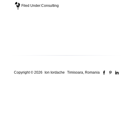
Filed Under:
Consulting
Copyright © 2026
Ion Iordache
Timisoara, Romania
Security Consultant for ISO Systems, Risk &
Compliance
Who I am
Here’s how I think