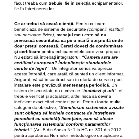
făcut treaba cum trebuie, fie în selecția echipamentelor,
fie în întreținerea lor.
Ce ar trebui să ceară clienții.
Pentru cei care
beneficiază de sisteme de securitate
(companii, instituții
sau persoane fizice)
,
mesajul meu este să nu
privească securitatea ca pe o marfă obișnuită unde
doar prețul contează
.
Cereți dovezi de conformitate
și certificare
pentru echipamentele care vi se propun.
Nu ezitați să întrebați integratorul:
“Camera asta are
certificat european? Îndeplinește standardele
cerute de lege?”
. Un integrator serios va aprecia
aceste întrebări, care arată că sunteți un client informat.
Asigurați-vă că în contract sau în oferta de service post-
instalare este prevăzută
mentenanța periodică
. Un
sistem de securitate nu e ceva ce
“instalezi și uiți”
, el
trebuie verificat și actualizat, altfel riscă să devină
ineficient exact când contezi pe el. Pentru foarte multe
categorii de obiective,
“Beneficiarii sistemelor avizate
sunt obligaţi să încheie contracte de întreţinere
periodică cu societăţi licenţiate, care să ateste
funcţionarea sistemului conform parametrilor
tehnici.”
(Art. 5 din Anexa Nr.1 la HG nr. 301 din 2012
pentru aprobarea Normelor metodologice de aplicare a