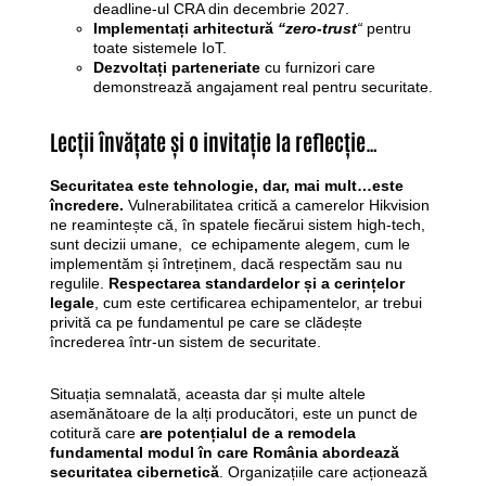
deadline-ul CRA din decembrie 2027.
Implementați arhitectură
“zero-trust
“
pentru
toate sistemele IoT.
Dezvoltați parteneriate
cu furnizori care
demonstrează angajament real pentru securitate.
Lecții învățate și o invitație la reflecție…
Securitatea este tehnologie, dar, mai mult…este
încredere.
Vulnerabilitatea critică a camerelor Hikvision
ne reamintește că, în spatele fiecărui sistem high-tech,
sunt decizii umane, ce echipamente alegem, cum le
implementăm și întreținem, dacă respectăm sau nu
regulile.
Respectarea standardelor și a cerințelor
legale
, cum este certificarea echipamentelor, ar trebui
privită ca pe fundamentul pe care se clădește
încrederea într-un sistem de securitate.
Situația semnalată, aceasta dar și multe altele
asemănătoare de la alți producători, este un punct de
cotitură care
are potențialul de a remodela
fundamental modul în care România abordează
securitatea cibernetică
. Organizațiile care acționează