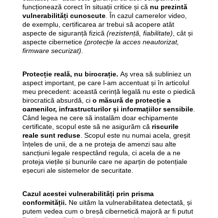
funcționează corect în situații critice și că
nu prezintă
vulnerabilități cunoscute
. În cazul camerelor video,
de exemplu, certificarea ar trebui să acopere atât
aspecte de siguranță fizică
(rezistență, fiabilitate)
, cât și
aspecte cibernetice
(protecție la acces neautorizat,
firmware securizat)
.
Protecție reală, nu birocrație.
Aș vrea să subliniez un
aspect important, pe care l-am accentuat și în articolul
meu precedent: această cerință legală nu este o piedică
birocratică absurdă, ci
o măsură de protecție a
oamenilor, infrastructurilor și informațiilor sensibile
.
Când legea ne cere să instalăm doar echipamente
certificate, scopul este să ne asigurăm că
riscurile
reale sunt reduse
. Scopul este nu numai acela, greșit
înțeles de unii, de a ne proteja de amenzi sau alte
sancțiuni legale respectând regula, ci acela de a ne
proteja viețile și bunurile care ne aparțin de potențiale
eșecuri ale sistemelor de securitate.
Cazul acestei vulnerabilități prin prisma
conformității.
Ne uităm la vulnerabilitatea detectată, și
putem vedea cum o breșă cibernetică majoră ar fi putut