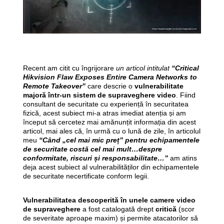
Recent am citit cu îngrijorare
un articol intitulat
“Critical
Hikvision Flaw Exposes Entire Camera Networks to
Remote Takeover”
care descrie o
vulnerabilitate
majoră într-un sistem de supraveghere video
. Fiind
consultant de securitate cu experiență în securitatea
fizică, acest subiect mi-a atras imediat atenția și am
început să cercetez mai amănunțit informația din acest
articol, mai ales că, în urmă cu o lună de zile, în articolul
meu
“Când „cel mai mic preț” pentru echipamentele
de securitate costă cel mai mult…despre
conformitate, riscuri și responsabilitate…”
am atins
deja acest subiect al vulnerabilităților din echipamentele
de securitate necertificate conform legii.
Vulnerabilitatea descoperită în unele camere video
de supraveghere
a fost catalogată drept
critică
(scor
de severitate aproape maxim) și permite atacatorilor să