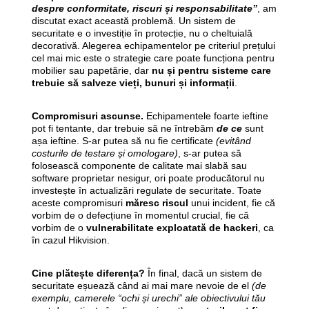
despre conformitate, riscuri și responsabilitate”
, am
discutat exact această problemă. Un sistem de
securitate e o investiție în protecție, nu o cheltuială
decorativă. Alegerea echipamentelor pe criteriul prețului
cel mai mic este o strategie care poate funcționa pentru
mobilier sau papetărie, dar
nu și pentru sisteme care
trebuie să salveze vieți, bunuri și informații
.
Compromisuri ascunse.
Echipamentele foarte ieftine
pot fi tentante, dar trebuie să ne întrebăm
de ce
sunt
așa ieftine. S-ar putea să nu fie certificate
(evitând
costurile de testare și omologare)
, s-ar putea să
folosească componente de calitate mai slabă sau
software proprietar nesigur, ori poate producătorul nu
investește în actualizări regulate de securitate. Toate
aceste compromisuri
măresc riscul
unui incident, fie că
vorbim de o defecțiune în momentul crucial, fie că
vorbim de o
vulnerabilitate exploatată de hackeri
, ca
în cazul Hikvision.
Cine plătește diferența?
În final, dacă un sistem de
securitate eșuează când ai mai mare nevoie de el
(de
exemplu, camerele “ochi și urechi” ale obiectivului tău