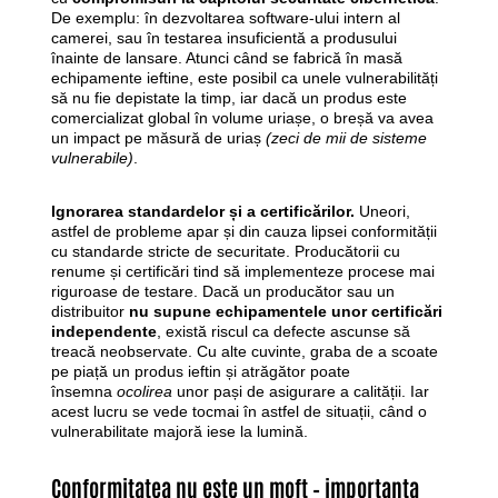
De exemplu: în dezvoltarea software-ului intern al
camerei, sau în testarea insuficientă a produsului
înainte de lansare. Atunci când se fabrică în masă
echipamente ieftine, este posibil ca unele vulnerabilități
să nu fie depistate la timp, iar dacă un produs este
comercializat global în volume uriașe, o breșă va avea
un impact pe măsură de uriaș
(zeci de mii de sisteme
vulnerabile)
.
Ignorarea standardelor și a certificărilor.
Uneori,
astfel de probleme apar și din cauza lipsei conformității
cu standarde stricte de securitate. Producătorii cu
renume și certificări tind să implementeze procese mai
riguroase de testare. Dacă un producător sau un
distribuitor
nu supune echipamentele unor certificări
independente
, există riscul ca defecte ascunse să
treacă neobservate. Cu alte cuvinte, graba de a scoate
pe piață un produs ieftin și atrăgător poate
însemna
ocolirea
unor pași de asigurare a calității. Iar
acest lucru se vede tocmai în astfel de situații, când o
vulnerabilitate majoră iese la lumină.
Conformitatea nu este un moft – importanța