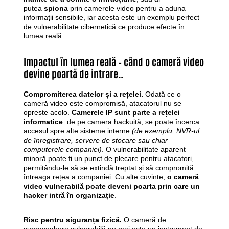
putea
spiona
prin camerele video pentru a aduna
informații sensibile, iar acesta este un exemplu perfect
de vulnerabilitate cibernetică ce produce efecte în
lumea reală.
Impactul în lumea reală – când o cameră video
devine poartă de intrare…
Compromiterea datelor și a rețelei.
Odată ce o
cameră video este compromisă, atacatorul nu se
oprește acolo.
Camerele IP sunt parte a rețelei
informatice
: de pe camera hackuită, se poate încerca
accesul spre alte sisteme interne
(de exemplu, NVR-ul
de înregistrare, servere de stocare sau chiar
computerele companiei)
. O vulnerabilitate aparent
minoră poate fi un punct de plecare pentru atacatori,
permițându-le să se extindă treptat și să compromită
întreaga rețea a companiei. Cu alte cuvinte,
o cameră
video vulnerabilă poate deveni poarta prin care un
hacker intră în organizație
.
Risc pentru siguranța fizică.
O cameră de