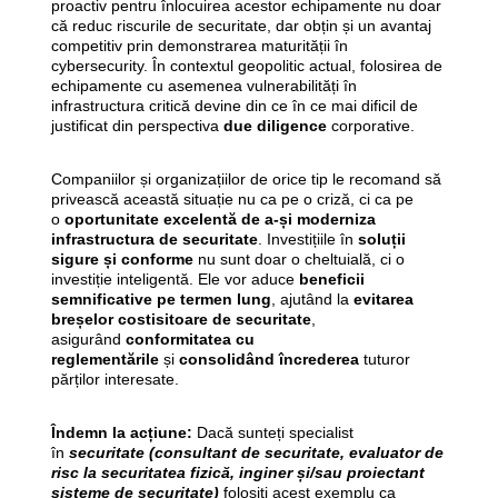
proactiv pentru înlocuirea acestor echipamente nu doar
că reduc riscurile de securitate, dar obțin și un avantaj
competitiv prin demonstrarea maturității în
cybersecurity. În contextul geopolitic actual, folosirea de
echipamente cu asemenea vulnerabilități în
infrastructura critică devine din ce în ce mai dificil de
justificat din perspectiva
due diligence
corporative.
Companiilor și organizațiilor de orice tip le recomand să
privească această situație nu ca pe o criză, ci ca pe
o
oportunitate excelentă de a-și moderniza
infrastructura de securitate
. Investițiile în
soluții
sigure și conforme
nu sunt doar o cheltuială, ci o
investiție inteligentă. Ele vor aduce
beneficii
semnificative pe termen lung
, ajutând la
evitarea
breșelor costisitoare de securitate
,
asigurând
conformitatea cu
reglementările
și
consolidând încrederea
tuturor
părților interesate.
Îndemn la acțiune:
Dacă sunteți specialist
în
securitate (consultant de securitate, evaluator de
risc la securitatea fizică, inginer și/sau proiectant
sisteme de securitate)
folosiți acest exemplu ca