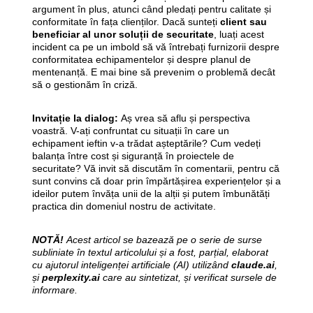
argument în plus, atunci când pledați pentru calitate și
conformitate în fața clienților. Dacă sunteți
client sau
beneficiar al unor soluții de securitate
, luați acest
incident ca pe un imbold să vă întrebați furnizorii despre
conformitatea echipamentelor și despre planul de
mentenanță. E mai bine să prevenim o problemă decât
să o gestionăm în criză.
Invitație la dialog:
Aș vrea să aflu și perspectiva
voastră. V-ați confruntat cu situații în care un
echipament ieftin v-a trădat așteptările? Cum vedeți
balanța între cost și siguranță în proiectele de
securitate? Vă invit să discutăm în comentarii, pentru că
sunt convins că doar prin împărtășirea experiențelor și a
ideilor putem învăța unii de la alții și putem îmbunătăți
practica din domeniul nostru de activitate.
NOTĂ!
Acest articol se bazează pe o serie de surse
subliniate în textul articolului și a fost, parțial, elaborat
cu ajutorul inteligenței artificiale (AI) utilizând
claude.ai
,
și
perplexity.ai
care au sintetizat, și verificat sursele de
informare.