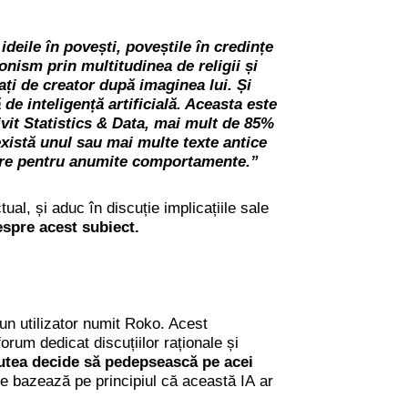
eile în povești, poveștile în credințe
onism prin multitudinea de religii și
eați de creator după imaginea lui. Și
de inteligență artificială. Aceasta este
ivit
Statistics & Data
,
mai mult de 85%
există unul sau mai multe texte antice
ctoare pentru anumite comportamente.”
ual, și aduc în discuție implicațiile sale
despre acest subiect.
 un utilizator numit Roko. Acest
rum dedicat discuțiilor raționale și
 putea decide să pedepsească pe acei
e bazează pe principiul că această IA ar