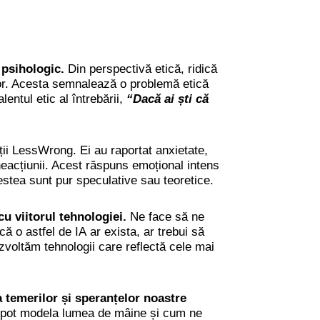
 psihologic.
Din perspectivă etică, ridică
itor. Acesta semnalează o problemă etică
entul etic al întrebării,
“Dacă ai ști că
ții LessWrong. Ei au raportat anxietate,
eacțiunii. Acest răspuns emoțional intens
estea sunt pur speculative sau teoretice.
u viitorul tehnologiei.
Ne face să ne
 o astfel de IA ar exista, ar trebui să
voltăm tehnologii care reflectă cele mai
a temerilor și speranțelor noastre
i pot modela lumea de mâine și cum ne