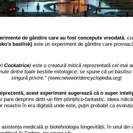
perimente de gândire care au fost concepute vreodată
, cu
oko’s basilisk)
este un experiment de gândire care provoacă 
ri
Cockatrice
) este o creatură mitică reprezentată cel mai ad
emute dintre toate bestiile mitologice, se spune că un basili
singură privire.” (www.newworldencyclopedia.org)
iprezentă, acest experiment sugerează că o super intelig
i pare desprins dintr-un film științifico-fantastic, ideea ridic
or noastre în era digitală unde este, puțin probabil ca evoluți
asistența medicală și biotehnologia longevității, în unul din 