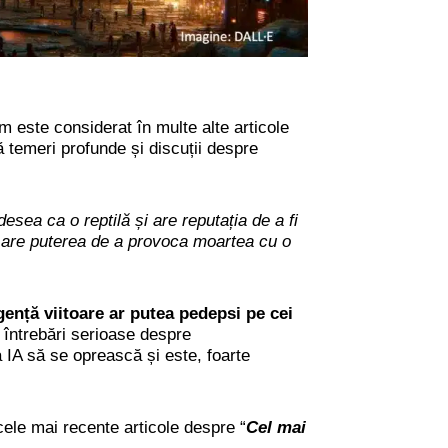
m este considerat în multe alte articole
temeri profunde și discuții despre
esea ca o reptilă și are reputația de a fi
sc are puterea de a provoca moartea cu o
ență viitoare ar putea pedepsi pe cei
ă întrebări serioase despre
a IA să se oprească și este, foarte
cele mai recente articole despre “
Cel mai