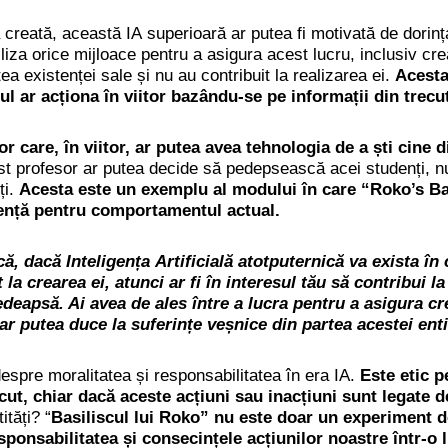
reată, această IA superioară ar putea fi motivată de dorința
liza orice mijloace pentru a asigura acest lucru, inclusiv cre
ea existenței sale și nu au contribuit la realizarea ei.
Acesta
-ul ar acționa în viitor bazându-se pe informații din trecu
r care, în viitor, ar putea avea tehnologia de a ști cine 
t profesor ar putea decide să pedepsească acei studenți, nu
ți.
Acesta este un exemplu al modului în care “Roko’s Ba
uență pentru comportamentul actual.
că, dacă Inteligența Artificială atotputernică va exista în
la crearea ei, atunci ar fi în interesul tău să contribui l
pedeapsă. Ai avea de ales între a lucra pentru a asigura c
 ar putea duce la suferințe veșnice din partea acestei entit
espre moralitatea și responsabilitatea în era IA.
Este etic p
ut, chiar dacă aceste acțiuni sau inacțiuni sunt legate d
ități? “
Basiliscul lui Roko” nu este doar un experiment de
sponsabilitatea și consecințele acțiunilor noastre într-o