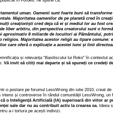
 publicat în Forbes, ne spune că:
amentul uman. Oamenii sunt foarte buni să transforme id
tale. Majoritatea oamenilor de pe planetă cred în creați
 mulți creaționiști cred deja că ei și mediul lor au fost cr
 de liber arbitru, din perspectiva creatorului sunt o formă 
ei aproximativ 8 miliarde de locuitori ai Pământului
, potr
p religios. Majoritatea acestor religii au tipare comune: 
ăților care oferă o explicație a acestei lumi și linii dire
mnificația și relevanța “Basiliscului lui Roko” în contextul act
ce.
Vă invit să citiți mai departe și să spuneți ce credeți 
 într-o postare pe forumul LessWrong din iulie 2010, creat de
 intens și controverse în rândul comunității LessWrong, un fo
 o Inteligență Artificială (IA) superioară din viitor ar
enței sale dar nu au contribuit activ la crearea sa.
Ideea s
tru a-i tortura pe acești indivizi.