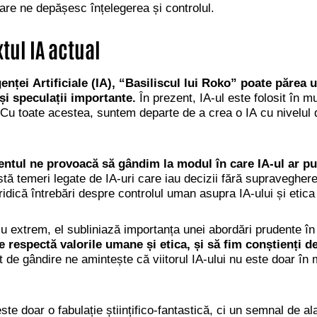
care ne depășesc înțelegerea și controlul.
tul IA actual
igenței Artificiale (IA), “Basiliscul lui Roko” poate părea
și speculații importante.
În prezent, IA-ul este folosit în m
. Cu toate acestea, suntem departe de a crea o IA cu nivelul
entul ne provoacă să gândim la modul în care IA-ul ar put
ă temeri legate de IA-uri care iau decizii fără supraveghe
dică întrebări despre controlul uman asupra IA-ului și etica
u extrem, el subliniază importanța unei abordări prudente în
 respectă valorile umane și etica, și să fim conștienți de
gândire ne amintește că viitorul IA-ului nu este doar în mâin
ste doar o fabulație științifico-fantastică, ci un semnal de al