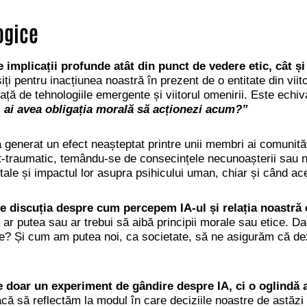
logice
implicații profunde atât din punct de vedere etic, cât și
ți pentru inacțiunea noastră în prezent de o entitate din vi
ță de tehnologiile emergente și viitorul omenirii. Este echival
, ai avea obligația morală să acționezi acum?”
 generat un efect neașteptat printre unii membri ai comunită
t-traumatic, temându-se de consecințele necunoașterii sau n
ale și impactul lor asupra psihicului uman, chiar și când ac
e discuția despre cum percepem IA-ul și relația noastră c
 putea sau ar trebui să aibă principii morale sau etice. Dacă
e? Și cum am putea noi, ca societate, să ne asigurăm că dez
e doar un experiment de gândire despre IA, ci o oglindă 
ă să reflectăm la modul în care deciziile noastre de astăz