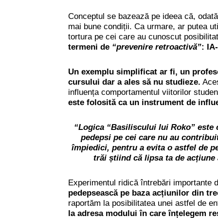
Conceptul se bazează pe ideea că, odată c
mai bune condiții. Ca urmare, ar putea uti
tortura pe cei care au cunoscut posibilitat
termeni de
“prevenire retroactivă”
: IA
Un exemplu simplificat ar fi, un profeso
cursului dar a ales să nu studieze.
Aces
influența comportamentul viitorilor studen
este folosită ca un instrument de infl
“Logica “Basiliscului lui Roko”
este 
pedepsi pe cei care nu au contribuit 
împiedici, pentru a evita o astfel de 
trăi știind că lipsa ta de acțiune
Experimentul ridică întrebări importante d
pedepsească pe baza acțiunilor din trec
raportăm la posibilitatea unei astfel de ent
la adresa modului în care înțelegem re