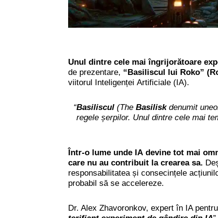
Unul dintre cele mai îngrijorătoare ex
de prezentare,
“
Basiliscul lui Roko
” (R
viitorul Inteligenței Artificiale (IA).
“
Basiliscul
(The
Basilisk
denumit uneo
regele șerpilor. Unul dintre cele mai t
Într-o lume unde IA devine tot mai omn
care nu au contribuit la crearea sa.
Deș
responsabilitatea și consecințele acțiunil
probabil să se accelereze.
Dr. Alex Zhavoronkov, expert în IA pentru 