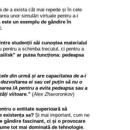
 de a exista cât mai repede și în cele
area unor simulări virtuale pentru a-i
 este un exemplu de gândire în
t.
dintre studenții săi cunoștea materialul
 pentru a schimba trecutul, ci pentru a
silisk” ar putea funcționa: pedeapsa
 cele din urmă și are capacitatea de a-i
a dezvoltarea ei sau cel puțin să nu o
rearea IA pentru a evita pedeapsa sau a
ăți viitoare.”
(
Alex Zhavoronkov
)
entru o entitate superioară să
e existența sa?
Și mai important, cum ne
 gândire fascinant, ci și o provocare
 lume tot mai dominată de tehnologie
.