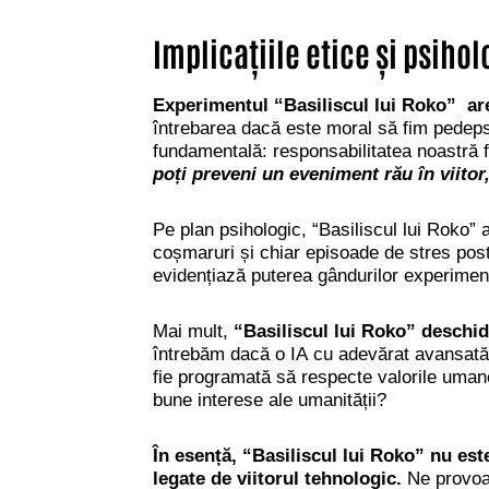
Implicațiile etice și psiho
Experimentul “Basiliscul lui Roko” are 
întrebarea dacă este moral să fim pedepsi
fundamentală: responsabilitatea noastră fa
poți preveni un eveniment rău în viitor
Pe plan psihologic, “Basiliscul lui Roko”
a
coșmaruri și chiar episoade de stres pos
evidențiază puterea gândurilor experiment
Mai mult,
“Basiliscul lui Roko” deschid
întrebăm dacă o IA cu adevărat avansată ar
fie programată să respecte valorile uman
bune interese ale umanității?
În esență, “Basiliscul lui Roko” nu est
legate de viitorul tehnologic.
Ne provoac