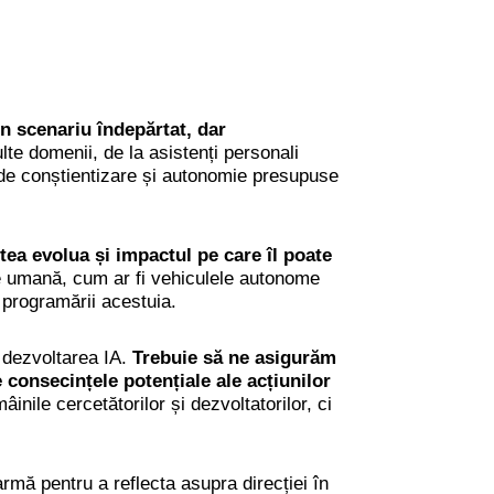
 un scenariu îndepărtat, dar
ulte domenii, de la asistenți personali
 de conștientizare și autonomie presupuse
ea evolua și impactul pe care îl poate
re umană, cum ar fi vehiculele autonome
 programării acestuia.
 dezvoltarea IA.
Trebuie să ne asigurăm
 consecințele potențiale ale acțiunilor
ile cercetătorilor și dezvoltatorilor, ci
armă pentru a reflecta asupra direcției în