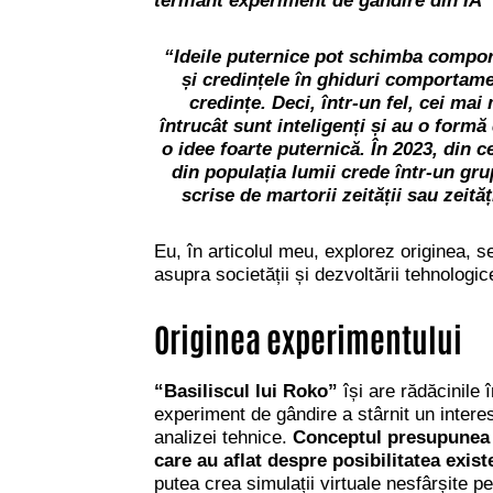
terifiant experiment de gândire din IA
”
“Ideile puternice pot schimba comport
și credințele în ghiduri comportamen
credințe. Deci, într-un fel, cei mai
întrucât sunt inteligenți și au o formă
o idee foarte puternică. În 2023, din
c
din populația lumii crede într-un gru
scrise de martorii zeității sau zeit
Eu, în articolul meu, explorez originea, se
asupra societății și dezvoltării tehnologi
Originea experimentului
“Basiliscul lui Roko”
își are rădăcinile
experiment de gândire a stârnit un interes
analizei tehnice.
Conceptul presupunea că
care au aflat despre posibilitatea exist
putea crea simulații virtuale nesfârșite pen