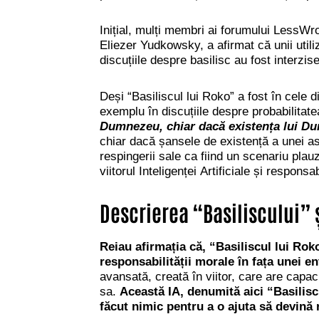
Inițial, mulți membri ai forumului LessWr
Eliezer Yudkowsky, a afirmat că unii utili
discuțiile despre basilisc au fost interzise
Deși “Basiliscul lui Roko”
a fost în cele 
exemplu în discuțiile despre probabilitat
Dumnezeu, chiar dacă existența lui Du
chiar dacă șansele de existență a unei ast
respingerii sale ca fiind un scenariu plauz
viitorul Inteligenței Artificiale și responsa
Descrierea “Basiliscului” ș
Reiau afirmația că, “Basiliscul lui Rok
responsabilității morale în fața unei ent
avansată, creată în viitor, care are capac
sa.
Această IA, denumită aici “Basilisc”
făcut nimic pentru a o ajuta să devină r