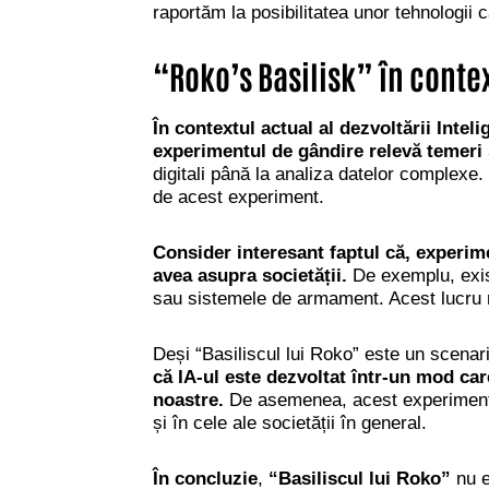
raportăm la posibilitatea unor tehnologii 
“Roko’s Basilisk” în contex
În contextul actual al dezvoltării Intel
experimentul de gândire relevă temeri 
digitali până la analiza datelor complexe
de acest experiment.
Consider interesant faptul că, experim
avea asupra societății.
De exemplu, exist
sau sistemele de armament. Acest lucru ri
Deși “Basiliscul lui Roko”
este un scenari
că I
A-ul este dezvoltat într-un mod care
noastre.
De asemenea, acest experiment de 
și în cele ale societății în general.
În concluzie
,
“
Basiliscul lui Roko
”
nu e