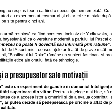
ong au respins teoria ca fiind o speculație neîntemeiată. Cu
zatori au experimentat coșmaruri și chiar crize mintale după 
 pe site pentru cinci ani.
din urmă respinsă ca fiind nonsens, inclusiv de Yudkowsky, a
ea bayesiană și ca o versiune modernă a pariului lui Pascal 
mnezeu nu poate fi dovedită sau infirmată prin rațiune”
.
fel de IA sunt mici, consecințele ar fi atât de grave încât me
ibil, “Basiliscul lui Roko”
rămâne un subiect fascinant și prov
bilitățile etice ale omului față de tehnologie.
i a presupuselor sale motivații
o” este un experiment de gândire în domeniul Inteligenței
ități superioare din viitor.
Pentru a înțelege mai bine, să ne
itatea de a accesa istoria omenirii și de a evalua contribuții
, ar putea decide să pedepsească pe oricine a aflat de po
ealitate.