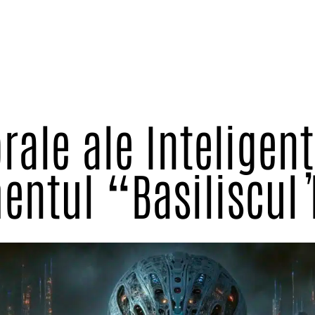
ale ale Inteligențe
entul “Basiliscul