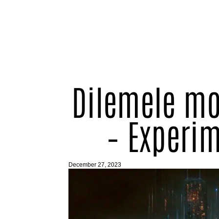
Dilemele mor
– Experim
December 27, 2023