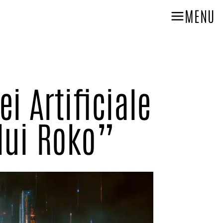
MENU
i Artificiale
 lui Roko”