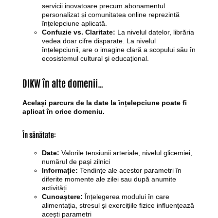
servicii inovatoare precum abonamentul
personalizat și comunitatea online reprezintă
înțelepciune aplicată.
Confuzie vs. Claritate:
La nivelul datelor, librăria
vedea doar cifre disparate. La nivelul
înțelepciunii, are o imagine clară a scopului său în
ecosistemul cultural și educațional.
DIKW în alte domenii…
Același parcurs de la date la înțelepciune poate fi
aplicat în orice domeniu.
În sănătate:
Date:
Valorile tensiunii arteriale, nivelul glicemiei,
numărul de pași zilnici
Informație:
Tendințe ale acestor parametri în
diferite momente ale zilei sau după anumite
activități
Cunoaștere:
Înțelegerea modului în care
alimentația, stresul și exercițiile fizice influențează
acești parametri