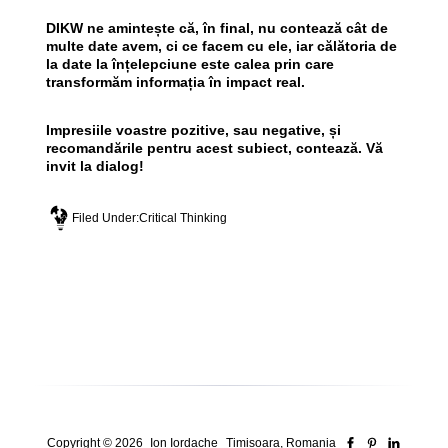
DIKW
ne amintește că, în final, nu contează cât de
multe date avem, ci ce facem cu ele, iar călătoria de
la date la înțelepciune este calea prin care
transformăm informația în impact real.
Impresiile voastre pozitive, sau negative, și
recomandările pentru acest subiect, contează. Vă
invit la dialog!
Filed Under:
Critical Thinking
Copyright © 2026
Ion Iordache
Timisoara, Romania