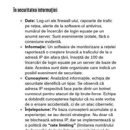
În securitatea informației:
Date:
Log-uri ale firewall-ului, rapoarte de trafic
pe rețea, alerte de la software-ul antivirus,
numărul de încercări de login eșuate pe un
anumit server. Sunt evenimente izolate, fără o
conexiune evidentă.
Informație:
Un software de monitorizare a rețelei
raportează o creștere bruscă a traficului de la o
adresă IP din afara țării, însoțită de 100 de
încercări de login eșuate pe un server de baze de
date. Acestea sunt date organizate care indică un
posibil eveniment de securitate.
Cunoaștere:
Analizând informațiile, echipa de
securitate identifică un tipar. Se observă că
adresa IP respectivă face parte dintr-un botnet
cunoscut pentru atacuri de tip brute-force. Echipa
a dobândit cunoașterea faptului că nu este vorba
de o eroare accidentală, ci de un atac cibernetic.
Înțelepciune:
Pe baza cunoașterii acumulate și a
experienței, se iau decizii strategice. Nu doar că
se blochează adresa IP, dar se implementează și
o politică de
“rate limiting”
(limitarea numărului