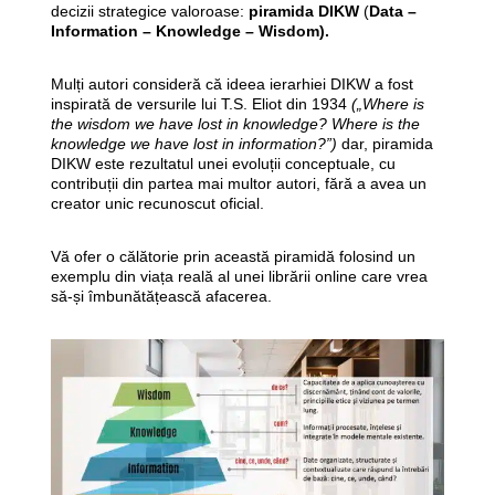
decizii strategice valoroase:
piramida DIKW
(
Data –
Information – Knowledge – Wisdom).
Mulți autori consideră că ideea ierarhiei DIKW a fost
inspirată de versurile lui T.S. Eliot din 1934
(„Where is
the wisdom we have lost in knowledge? Where is the
knowledge we have lost in information?”)
dar, piramida
DIKW este rezultatul unei evoluții conceptuale, cu
contribuții din partea mai multor autori, fără a avea un
creator unic recunoscut oficial.
Vă ofer o călătorie prin această piramidă folosind un
exemplu din viața reală al unei librării online care vrea
să-și îmbunătățească afacerea.