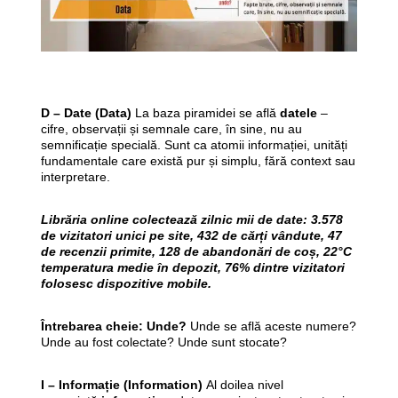
D – Date (Data)
La baza piramidei se află
datele
–
cifre, observații și semnale care, în sine, nu au
semnificație specială. Sunt ca atomii informației, unități
fundamentale care există pur și simplu, fără context sau
interpretare.
Librăria online colectează zilnic mii de date: 3.578
de vizitatori unici pe site, 432 de cărți vândute, 47
de recenzii primite, 128 de abandonări de coș, 22°C
temperatura medie în depozit, 76% dintre vizitatori
folosesc dispozitive mobile.
Întrebarea cheie: Unde?
Unde se află aceste numere?
Unde au fost colectate? Unde sunt stocate?
I – Informație (Information)
Al doilea nivel