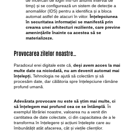
de încercări de login într-un anumit interval de
timp) și se configurează un sistem de detecție a
anomaliilor (IDS) pentru a identifica și a bloca
automat astfel de atacuri în viitor.
Înțelepciunea
în securitatea informației se manifestă prin
crearea unei arhitecturi reziliente, care previne
amenințările înainte ca acestea să se
materializeze.
Provocarea zilelor noastre…
Paradoxul erei digitale este că,
deși avem acces la mai
multe date ca niciodată, nu am devenit automat mai
înțelepți.
Tehnologia ne ajută să colectăm și să
procesăm date, dar călătoria spre înțelepciune rămâne
profund umană.
Adevărata provocare nu este să știm mai multe, ci
să înțelegem mai profund cea ce se întâmplă
. În
exemplul librăriei noastre, valoarea nu a venit din
cantitatea de date colectate, ci din capacitatea de a le
transforma în înțelegere și acțiuni înțelepte care au
îmbunătățit atât afacerea, cât și viețile clienților.