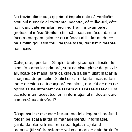
Ne trezim dimineața și primul impuls este să verificăm
statusul numeric al existenței noastre, câte like-uri, câte
notificări, câte emailuri necitite. Trăim într-un balet
grotesc al măsurătorilor: știm câți pași am făcut, dar nu
încotro mergem; știm ce au mâncat alții, dar nu de ce
ne simțim goi; știm totul despre toate, dar nimic despre
noi înșine.
Date
, dragi prieteni. Simple, brute și complet lipsite de
sens în forma lor primară, sunt ca niște piese de puzzle
aruncate pe masă, fără ca cineva să se fi uitat măcar la
imaginea de pe cutie. Statistici, cifre, fapte, măsurători,
toate acestea ne înconjoară constant, dar cât de des ne
oprim să ne întrebăm:
ce facem cu aceste date?
Cum
transformăm acest tsunami informațional în decizii care
contează cu adevărat?
Răspunsul se ascunde într-un model elegant și profund
folosit pe scară largă în managementul informației,
știința datelor și transformarea digitală, ajutând
organizațiile să transforme volume mari de date brute în