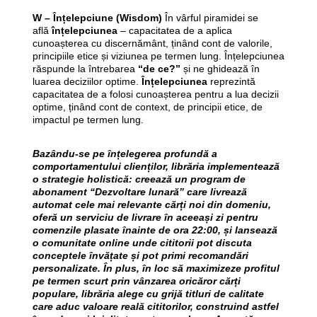
W – Înțelepciune (Wisdom)
În vârful piramidei se
află
înțelepciunea
– capacitatea de a aplica
cunoașterea cu discernământ, ținând cont de valorile,
principiile etice și viziunea pe termen lung. Înțelepciunea
răspunde la întrebarea
“de ce?”
și ne ghidează în
luarea deciziilor optime.
Înțelepciunea
reprezintă
capacitatea de a folosi cunoașterea pentru a lua decizii
optime, ținând cont de context, de principii etice, de
impactul pe termen lung.
Bazându-se pe înțelegerea profundă a
comportamentului clienților, librăria implementează
o strategie holistică: creează un program de
abonament “Dezvoltare lunară” care livrează
automat cele mai relevante cărți noi din domeniu,
oferă un serviciu de livrare în aceeași zi pentru
comenzile plasate înainte de ora 22:00, și lansează
o comunitate online unde cititorii pot discuta
conceptele învățate și pot primi recomandări
personalizate. În plus, în loc să maximizeze profitul
pe termen scurt prin vânzarea oricăror cărți
populare, librăria alege cu grijă titluri de calitate
care aduc valoare reală cititorilor, construind astfel