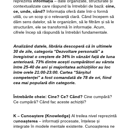
reprezintă
informația
– date organizate, structurate și
contextualizate care răspund la întrebări de bază:
cine,
ce, unde, când?
Informația oferă date într-o formă
utilă, cu un scop și o relevanță clară. Când începem să
dăm sens datelor, să le organizăm, să le filtrăm și să le
structurăm, ele se transformă în informație. Acum,
cifrele încep să răspundă la întrebări fundamentale.
Analizând datele, librăria descoperă că în ultimele
30 de zile, categoria “Dezvoltare personală” a
înregistrat o creștere de 34% în vânzări față de luna
anterioară. 73% dintre acești cumpărători au vârsta
între 25-40 de ani și majoritatea achizițiilor au loc
între orele 21:00-23:00. Cartea “Sârșitul
competenței” a fost comandată de 78 de ori, fiind
cea mai populară din categorie.
Întrebările cheie: Cine? Ce? Când?
Cine cumpără?
Ce cumpără? Când fac aceste achiziții?
K – Cunoaștere (Knowledge)
Al treilea nivel reprezintă
c
unoașterea
– informații procesate, înțelese și
integrate în modele mentale existente. Cunoașterea ne