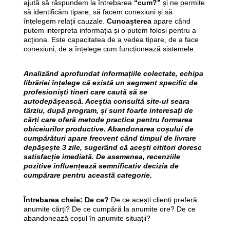
ajută să răspundem la întrebarea
“cum?”
și ne permite
să identificăm tipare, să facem conexiuni și să
înțelegem relații cauzale.
Cunoașterea
apare când
putem interpreta informația și o putem folosi pentru a
acționa. Este capacitatea de a vedea tipare, de a face
conexiuni, de a înțelege cum funcționează sistemele.
Analizând aprofundat informațiile colectate, echipa
librăriei înțelege că există un segment specific de
profesioniști tineri care caută să se
autodepășească. Aceștia consultă site-ul seara
târziu, după program, și sunt foarte interesați de
cărți care oferă metode practice pentru formarea
obiceiurilor productive. Abandonarea coșului de
cumpărături apare frecvent când timpul de livrare
depășește 3 zile, sugerând că acești cititori doresc
satisfacție imediată. De asemenea, recenziile
pozitive influențează semnificativ decizia de
cumpărare pentru această categorie.
Întrebarea cheie: De ce?
De ce acești clienți preferă
anumite cărți? De ce cumpără la anumite ore? De ce
abandonează coșul în anumite situații?