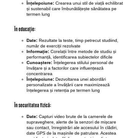
Înțelepciune:
Crearea unui stil de viață echilibrat
și sustenabil care îmbunătățește sănătatea pe
termen lung
În educație:
Date:
Rezultate la teste, timp petrecut studiind,
număr de exerciții rezolvate
Informație:
Corelații între metode de studiu și
performanță, identificarea subiectelor dificile
Cunoaștere:
Înțelegerea stilului personal de
învățare și a factorilor care influențează
concentrarea
Înțelepciune:
Dezvoltarea unei abordări
personalizate a învățării care maximizează
înțelegerea și retenția pe termen lung
În securitatea fizică:
Date:
Capturi video brute de la camerele de
supraveghere, alerte de la senzori de mișcare
sau contact, înregistrări ale accesului în clădiri,
date GPS de la mașinile de patrulare. Acestea