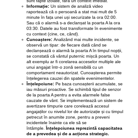
sunt fapte izolate, fără un context imediat.
Informație:
Un sistem de analiză video
raportează că o persoană a stat mai mult de 5
minute în fața unei uși securizate la ora 02:00.
Sau că o alarmă s-a declanșat la poarta A la ora
03:30. Datele au fost transformate în evenimente
cu context (cine, ce, când).
Cunoaștere:
Analizând mai multe incidente, se
observă un tipar: de fiecare dată când se
declanșează o alarmă la poarta A în timpul nopții,
se constată că vântul puternic mișcă poarta. Un
alt exemplu ar fi corelarea acceselor multiple ale
unui angajat într-o zonă sensibilă cu un
comportament neautorizat. Cunoașterea permite
înțelegerea cauzei din spatele evenimentelor.
Înțelepciune:
Pe baza cunoașterii acumulate, se
iau măsuri proactive. Se schimbă tipul de senzor
de la poarta A pentru a evita alarmele false
cauzate de vânt. Se implementează un sistem de
avertizare timpurie care corelează accesul
angajaților cu nivelul lor de autorizație și cu timpul
petrecut în anumite zone, pentru a preveni
incidentele înainte ca ele să se
întâmple.
Înțelepciunea reprezintă capacitatea
de a prevedea și de a acționa strategic.