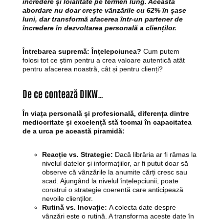
încredere și loialitate pe termen lung. Această
abordare nu doar crește vânzările cu 62% în șase
luni, dar transformă afacerea într-un partener de
încredere în dezvoltarea personală a clienților.
Întrebarea supremă: Înțelepciunea?
Cum putem
folosi tot ce știm pentru a crea valoare autentică atât
pentru afacerea noastră, cât și pentru clienți?
De ce contează DIKW…
În viața personală și profesională, diferența dintre
mediocritate și excelență stă tocmai în capacitatea
de a urca pe această piramidă:
Reacție vs. Strategie:
Dacă librăria ar fi rămas la
nivelul datelor și informațiilor, ar fi putut doar să
observe că vânzările la anumite cărți cresc sau
scad. Ajungând la nivelul înțelepciunii, poate
construi o strategie coerentă care anticipează
nevoile clienților.
Rutină vs. Inovație:
A colecta date despre
vânzări este o rutină. A transforma aceste date în