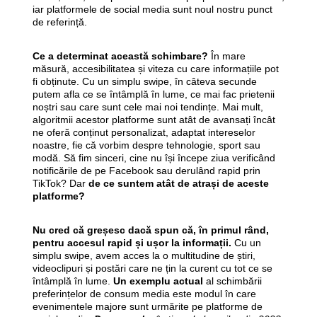
iar platformele de social media sunt noul nostru punct
de referință.
Ce a determinat această schimbare?
În mare
măsură, accesibilitatea și viteza cu care informațiile pot
fi obținute. Cu un simplu swipe, în câteva secunde
putem afla ce se întâmplă în lume, ce mai fac prietenii
noștri sau care sunt cele mai noi tendințe. Mai mult,
algoritmii acestor platforme sunt atât de avansați încât
ne oferă conținut personalizat, adaptat intereselor
noastre, fie că vorbim despre tehnologie, sport sau
modă. Să fim sinceri, cine nu își începe ziua verificând
notificările de pe Facebook sau derulând rapid prin
TikTok? Dar
de ce suntem atât de atrași de aceste
platforme?
Nu cred că greșesc dacă spun că, în primul rând,
pentru accesul rapid și ușor la informații.
Cu un
simplu swipe, avem acces la o multitudine de știri,
videoclipuri și postări care ne țin la curent cu tot ce se
întâmplă în lume.
Un exemplu actual
al schimbării
preferințelor de consum media este modul în care
evenimentele majore sunt urmărite pe platforme de