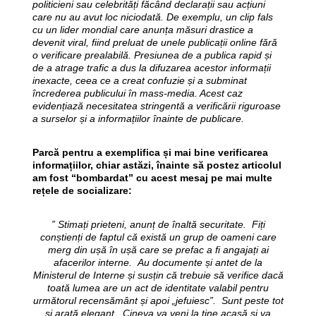
politicieni sau celebrități făcând declarații sau acțiuni
care nu au avut loc niciodată. De exemplu, un clip fals
cu un lider mondial care anunța măsuri drastice a
devenit viral, fiind preluat de unele publicații online fără
o verificare prealabilă. Presiunea de a publica rapid și
de a atrage trafic a dus la difuzarea acestor informații
inexacte, ceea ce a creat confuzie și a subminat
încrederea publicului în mass-media. Acest caz
evidențiază necesitatea stringentă a verificării riguroase
a surselor și a informațiilor înainte de publicare.
Parcă pentru a exemplifica și mai bine verificarea
informațiilor, chiar astăzi, înainte să postez articolul
am fost “bombardat” cu acest mesaj pe mai multe
rețele de socializare:
” Stimați prieteni, anunț de înaltă securitate. Fiți
conștienți de faptul că există un grup de oameni care
merg din ușă în ușă care se prefac a fi angajați ai
afacerilor interne. Au documente și antet de la
Ministerul de Interne și susțin că trebuie să verifice dacă
toată lumea are un act de identitate valabil pentru
următorul recensământ și apoi „jefuiesc”. Sunt peste tot
și arată elegant. Cineva va veni la tine acasă și va