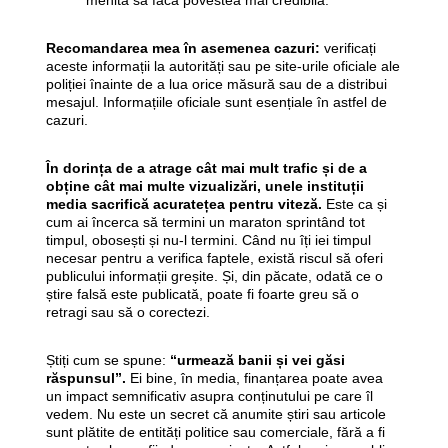
menită să facă povestea mai credibilă.
Recomandarea mea în asemenea cazuri:
verificați
aceste informații la autorități sau pe site-urile oficiale ale
poliției înainte de a lua orice măsură sau de a distribui
mesajul. Informațiile oficiale sunt esențiale în astfel de
cazuri.
În dorința de a atrage cât mai mult trafic și de a
obține cât mai multe vizualizări, unele instituții
media sacrifică acuratețea pentru viteză.
Este ca și
cum ai încerca să termini un maraton sprintând tot
timpul, obosești și nu-l termini. Când nu îți iei timpul
necesar pentru a verifica faptele, există riscul să oferi
publicului informații greșite. Și, din păcate, odată ce o
știre falsă este publicată, poate fi foarte greu să o
retragi sau să o corectezi.
Știți cum se spune:
“urmează banii și vei găsi
răspunsul”.
Ei bine, în media, finanțarea poate avea
un impact semnificativ asupra conținutului pe care îl
vedem. Nu este un secret că anumite știri sau articole
sunt plătite de entități politice sau comerciale, fără a fi