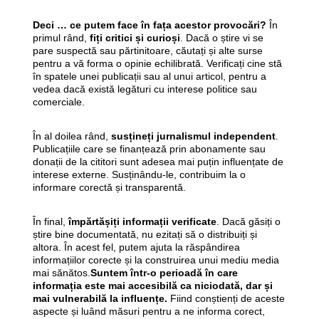
Deci … ce putem face în fața acestor provocări?
În
primul rând,
fiți critici și curioși
. Dacă o știre vi se
pare suspectă sau părtinitoare, căutați și alte surse
pentru a vă forma o opinie echilibrată. Verificați cine stă
în spatele unei publicații sau al unui articol, pentru a
vedea dacă există legături cu interese politice sau
comerciale.
În al doilea rând,
susțineți jurnalismul independent
.
Publicațiile care se finanțează prin abonamente sau
donații de la cititori sunt adesea mai puțin influențate de
interese externe. Susținându-le, contribuim la o
informare corectă și transparentă.
În final,
împărtășiți informații verificate
. Dacă găsiți o
știre bine documentată, nu ezitați să o distribuiți și
altora. În acest fel, putem ajuta la răspândirea
informațiilor corecte și la construirea unui mediu media
mai sănătos.
Suntem într-o perioadă în care
informația este mai accesibilă ca niciodată, dar și
mai vulnerabilă la influențe.
Fiind conștienți de aceste
aspecte și luând măsuri pentru a ne informa corect,