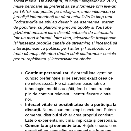
social media.
De exemplu
, în timpul alegerilor din 2023,
multe persoane au preferat să se informeze prin live-uri
pe TikTok sau postări pe Instagram, unde influenceri și
jurnaliști independenți au oferit actualizări în timp real.
Podcast-urile de știri au devenit, de asemenea, extrem
de populare, cu platforme precum Spotify și YouTube
găzduind emisiuni care discută subiecte de actualitate
într-un mod informal. Între timp, televiziunile tradiționale
își lansează propriile canale de streaming și încearcă să
interacționeze cu publicul pe Twitter și Facebook, cu
toate că mulți utilizatori rămân fideli platformelor sociale
pentru rapiditatea și interactivitatea oferite.
Conținut personalizat.
Algoritmii inteligenți ne
cunosc preferințele și ne servesc exact ceea ce
ne interesează. Fie că suntem pasionați de
tehnologie, modă sau gătit, feed-ul nostru este
plin de conținut relevant…pentru fiecare dintre
noi.
Interactivitate și posibilitatea de a participa la
discuții.
Nu mai suntem simpli spectatori. Putem
comenta, distribui și chiar crea propriul conținut.
Este o experiență mult mai implicată și personală.
Comunitate și conectivitate.
Rețelele sociale ne
permit să ne conectăm cu oameni din întreaga