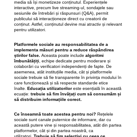
media să își monetizeze conținutul. Experiențele
interactive, precum live streaming-ul, sondajele sau
sesiunile de întrebări și răspunsuri (Q&A), permit
publicului să interacționeze direct cu creatorii de
conținut. Astfel, conținutul devine mai atractiv și relevant
pentru utilizatori.
Platformele sociale au responsabilitatea de a
implementa măsuri pentru a reduce răspândirea
știrilor false.
Aceasta poate include
algoritmi
îmbunătățiți
, echipe dedicate pentru moderare și
colaborări cu verificatori independenți de fapte. De
asemenea, atât instituțiile media, cât și platformele
sociale trebuie să fie transparente în privința modului în
care funcționează și să respecte standarde etice
înalte.
Educația utilizatorilor
este esențială în această
ecuație:
trebuie să fim învățați cum să consumăm și
să distribuim informațiile corect.
Ce înseamnă toate acestea pentru noi?
Rețelele
sociale sunt canale puternice de informare, dar cu
această putere vine și responsabilitatea, atât din partea
platformelor, cât și din partea noastră, ca
utilizatori.
Trebuie să fim selectivi cu ceea ce