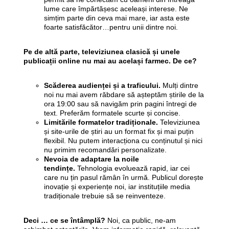
lume care împărtășesc aceleași interese. Ne
simțim parte din ceva mai mare, iar asta este
foarte satisfăcător…pentru unii dintre noi.
Pe de altă parte, televiziunea clasică și unele
publicații online nu mai au același farmec. De ce?
Scăderea audienței și a traficului.
Mulți dintre
noi nu mai avem răbdare să așteptăm știrile de la
ora 19:00 sau să navigăm prin pagini întregi de
text. Preferăm formatele scurte și concise.
Limitările formatelor tradiționale.
Televiziunea
și site-urile de știri au un format fix și mai puțin
flexibil. Nu putem interacționa cu conținutul și nici
nu primim recomandări personalizate.
Nevoia de adaptare la noile
tendințe.
Tehnologia evoluează rapid, iar cei
care nu țin pasul rămân în urmă. Publicul dorește
inovație și experiențe noi, iar instituțiile media
tradiționale trebuie să se reinventeze.
Deci … ce se întâmplă?
Noi, ca public, ne-am