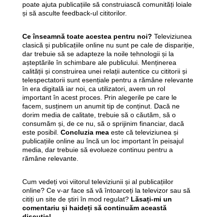
poate ajuta publicațiile să construiască comunități loiale
și să asculte feedback-ul cititorilor.
Ce înseamnă toate acestea pentru noi?
Televiziunea
clasică și publicațiile online nu sunt pe cale de dispariție,
dar trebuie să se adapteze la noile tehnologii și la
așteptările în schimbare ale publicului. Menținerea
calității și construirea unei relații autentice cu cititorii și
telespectatorii sunt esențiale pentru a rămâne relevante
în era digitală iar noi, ca utilizatori, avem un rol
important în acest proces. Prin alegerile pe care le
facem, susținem un anumit tip de conținut. Dacă ne
dorim media de calitate, trebuie să o căutăm, să o
consumăm și, de ce nu, să o sprijinim financiar, dacă
este posibil.
Concluzia mea
este că televiziunea și
publicațiile online au încă un loc important în peisajul
media, dar trebuie să evolueze continuu pentru a
rămâne relevante.
Cum vedeți voi viitorul televiziunii și al publicațiilor
online? Ce v-ar face să vă întoarceți la televizor sau să
citiți un site de știri în mod regulat?
Lăsați-mi un
comentariu și haideți să continuăm această
discuție!