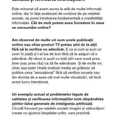
Este minunat că avem acces la atât de multe informații
online, dar în fața avalanșei de conținut de pe rețelele
sociale, se pune întrebarea fundamentală a credibilității
informației.
Cât de mult putem avea încredere în ceea
ce consumăm online?
Am observat de multe ori cum unele publicații
online sau chiar posturi TV preiau știri de la alții
fără să le verifice cu adevărat.
E ca și cum ai auzi un
zvon în piață și l-ai lua de bun fără să te asiguri că e
adevărat. Ați văzut și auzit cu toțiii știri care sună prea
bine (sau prea rău) ca să fie adevărate. Și de multe ori,
chiar așa este! Unele instituții media se grăbesc să
publice ceva “senzațional” fără să verifice sursele sau
din dorința de a avea cât mai multe vizualizări, să facă
acest lucru intenționat.
Un exemplu actual al problemelor legate de
calitatea și verificarea informațiilor este răspândirea
știrilor false generate de inteligența artificială
.
Circulă frecvent pe rețelele sociale imagini și videoclipuri
create cu ajutorul deepfake-urilor, care prezintă