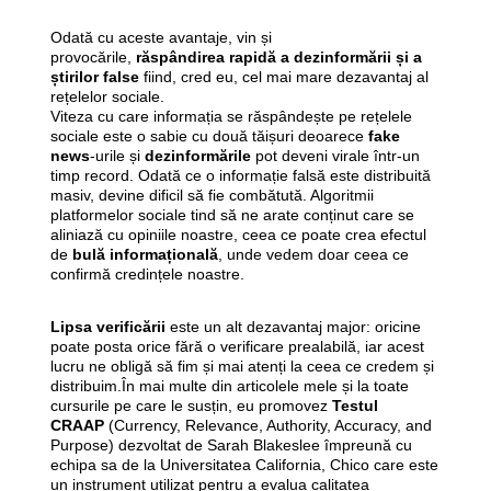
Odată cu aceste avantaje, vin și
provocările,
răspândirea rapidă a dezinformării și a
știrilor false
fiind, cred eu, cel mai mare dezavantaj al
rețelelor sociale.
Viteza cu care informația se răspândește pe rețelele
sociale este o sabie cu două tăișuri deoarece
fake
news
-urile și
dezinformările
pot deveni virale într-un
timp record. Odată ce o informație falsă este distribuită
masiv, devine dificil să fie combătută. Algoritmii
platformelor sociale tind să ne arate conținut care se
aliniază cu opiniile noastre, ceea ce poate crea efectul
de
bulă informațională
, unde vedem doar ceea ce
confirmă credințele noastre.
Lipsa verificării
este un alt dezavantaj major: oricine
poate posta orice fără o verificare prealabilă, iar acest
lucru ne obligă să fim și mai atenți la ceea ce credem și
distribuim.În mai multe din articolele mele și la toate
cursurile pe care le susțin, eu promovez
Testul
CRAAP
(Currency, Relevance, Authority, Accuracy, and
Purpose) dezvoltat de Sarah Blakeslee împreună cu
echipa sa de la Universitatea California, Chico care este
un instrument utilizat pentru a evalua calitatea