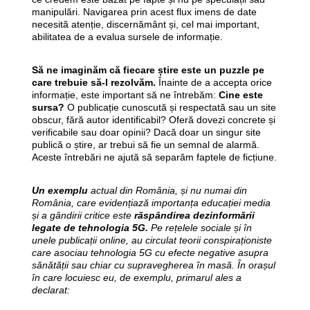
manipulări. Navigarea prin acest flux imens de date
necesită atenție, discernământ și, cel mai important,
abilitatea de a evalua sursele de informație.
Să ne imaginăm că fiecare știre este un puzzle pe
care trebuie să-l rezolvăm.
Înainte de a accepta orice
informație, este important să ne întrebăm:
Cine este
sursa?
O publicație cunoscută și respectată sau un site
obscur, fără autor identificabil? Oferă dovezi concrete și
verificabile sau doar opinii? Dacă doar un singur site
publică o știre, ar trebui să fie un semnal de alarmă.
Aceste întrebări ne ajută să separăm faptele de ficțiune.
Un exemplu
actual din România, și nu numai din
România, care evidențiază importanța educației media
și a gândirii critice este
răspândirea dezinformării
legate de tehnologia 5G.
Pe rețelele sociale și în
unele publicații online, au circulat teorii conspiraționiste
care asociau tehnologia 5G cu efecte negative asupra
sănătății sau chiar cu supravegherea în masă. În orașul
în care locuiesc eu, de exemplu, primarul ales a
declarat: