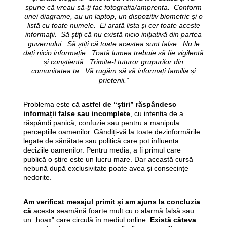
spune că vreau să-ți fac fotografia/amprenta. Conform
unei diagrame, au un laptop, un dispozitiv biometric și o
listă cu toate numele. Ei arată lista și cer toate aceste
informații. Să știți că nu există nicio inițiativă din partea
guvernului. Să știți că toate acestea sunt false. Nu le
dați nicio informație. Toată lumea trebuie să fie vigilentă
și conștientă. Trimite-l tuturor grupurilor din
comunitatea ta. Vă rugăm să vă informați familia și
prietenii.”
Problema este că
astfel de “știri” răspândesc
informații false sau incomplete
, cu intenția de a
răspândi panică, confuzie sau pentru a manipula
percepțiile oamenilor. Gândiți-vă la toate dezinformările
legate de sănătate sau politică care pot influența
deciziile oamenilor. Pentru media, a fi primul care
publică o știre este un lucru mare. Dar această cursă
nebună după exclusivitate poate avea și consecințe
nedorite.
Am verificat mesajul primit și am ajuns la concluzia
că
acesta seamănă foarte mult cu o alarmă falsă sau
un „hoax” care circulă în mediul online.
Există câteva