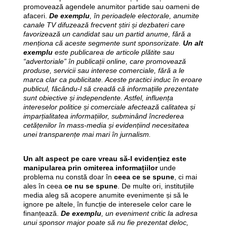
promovează agendele anumitor partide sau oameni de
afaceri.
De exemplu
, în perioadele electorale, anumite
canale TV difuzează frecvent știri și dezbateri care
favorizează un candidat sau un partid anume, fără a
menționa că aceste segmente sunt sponsorizate.
Un alt
exemplu
este publicarea de articole plătite sau
“advertoriale” în publicații online, care promovează
produse, servicii sau interese comerciale, fără a le
marca clar ca publicitate. Aceste practici induc în eroare
publicul, făcându-l să creadă că informațiile prezentate
sunt obiective și independente. Astfel, influența
intereselor politice și comerciale afectează calitatea și
imparțialitatea informațiilor, subminând încrederea
cetățenilor în mass-media și evidențiind necesitatea
unei transparențe mai mari în jurnalism.
Un alt aspect pe care vreau să-l evidențiez este
manipularea prin omiterea informațiilor
unde
problema nu constă doar în
ceea ce se spune
, ci mai
ales în ceea
ce nu se spune
. De multe ori, instituțiile
media aleg să acopere anumite evenimente și să le
ignore pe altele, în funcție de interesele celor care le
finanțează.
De exemplu
, un eveniment critic la adresa
unui sponsor major poate să nu fie prezentat deloc,