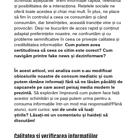
schimbat așteptările. Vrem informație rapidă, relevantă
și posibilitatea de a interacționa. Rețelele sociale ne
oferă toate acestea și chiar mai mult. În plus, ne place
să fim în controlul a ceea ce consumăm și când
consumăm, dar bineînțeles, această tranziție vine și cu
provocări. Deși ne bucurăm de acces rapid și conținut
adaptat preferințelor noastre, ne confruntăm și cu
probleme semnificative în ceea ce privește calitatea și
credibilitatea informațiilor.
Cum putem avea
certitudinea că ceea ce citim este corect? Cum
navigăm printre fake news și dezinformare?
În acest articol, voi analiza cum s-au modificat
obiceiurile noastre de consum mediatic și cum
putem rămâne informați fără să ne lăsăm păcăliți de
capcanele pe care acest peisaj media modern le
prezintă.
Să explorăm împreună cum putem face față
acestor schimbări și ce pași putem urma pentru a
consuma informațiile într-un mod mai responsabil!Până
atunci, sunt curios:
voi de unde vă luați
știrile?
Lăsați-mi un comentariu și haideți să
discutăm!
Calitatea și verificarea informațiilor…