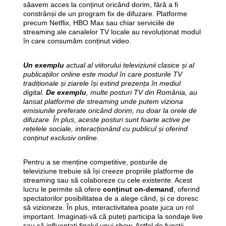
săavem acces la conținut oricând dorim, fără a fi
constrânși de un program fix de difuzare. Platforme
precum Netflix, HBO Max sau chiar serviciile de
streaming ale canalelor TV locale au revoluționat modul
în care consumăm conținut video.
Un exemplu
actual al viitorului televiziunii clasice și al
publicațiilor online este modul în care posturile TV
tradiționale și ziarele își extind prezența în mediul
digital.
De exemplu
, multe posturi TV din România, au
lansat platforme de streaming unde putem viziona
emisiunile preferate oricând dorim, nu doar la orele de
difuzare. În plus, aceste posturi sunt foarte active pe
rețelele sociale, interacționând cu publicul și oferind
conținut exclusiv online.
Pentru a se menține competitive, posturile de
televiziune trebuie să își creeze propriile platforme de
streaming sau să colaboreze cu cele existente. Acest
lucru le permite să ofere
conținut on-demand
, oferind
spectatorilor posibilitatea de a alege când, și ce doresc
să vizioneze. În plus, interactivitatea poate juca un rol
important. Imaginați-vă că puteți participa la sondaje live
sau să influențați finalul unui show. Astfel de funcții