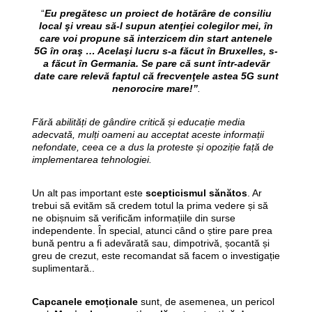
“
Eu pregătesc un proiect de hotărâre de consiliu
local şi vreau să-l supun atenţiei colegilor mei, în
care voi propune să interzicem din start antenele
5G în oraş … Acelaşi lucru s-a făcut în Bruxelles, s-
a făcut în Germania. Se pare că sunt într-adevăr
date care relevă faptul că frecvenţele astea 5G sunt
nenorocire mare!”
.
Fără abilități de gândire critică și educație media
adecvată, mulți oameni au acceptat aceste informații
nefondate, ceea ce a dus la proteste și opoziție față de
implementarea tehnologiei.
Un alt pas important este
scepticismul sănătos
. Ar
trebui să evităm să credem totul la prima vedere și să
ne obișnuim să verificăm informațiile din surse
independente. În special, atunci când o știre pare prea
bună pentru a fi adevărată sau, dimpotrivă, șocantă și
greu de crezut, este recomandat să facem o investigație
suplimentară..
Capcanele emoționale
sunt, de asemenea, un pericol