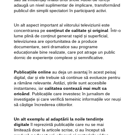
adaugă un nivel suplimentar de implicare, transformând
publicul din simplii spectatori în participanți activi.
Un alt aspect important al viitorului televiziunii este
concentrarea pe
conținut de calitate și original
. Într-o
lume plină de conținut generat rapid și superficial,
televiziunea are oportunitatea de a produce
documentare, serii dramatice sau programe
educaționale bine realizate, care pot atrage un public
dornic de experiențe complexe și semnificative.
Publicațiile online
au deja un avantaj în acest peisaj
digital, dar și ele trebuie să continue să evolueze pentru
a rămâne relevante. Astăzi, știrile sunt accesibile
instantaneu, iar
calitatea contează mai mult ca
oricând
. Publicațiile care investesc în jurnalism de
investigație și care verifică temeinic informațiile vor reuși
să câștige încrederea cititorilor.
Un alt exemplu al adaptării la noile tendințe
digitale
îl reprezintă publicațiile care nu se mai
limitează doar la articole scrise, ci au început să