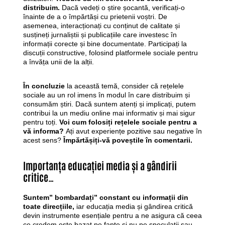
distribuim.
Dacă vedeți o știre șocantă, verificați-o
înainte de a o împărtăși cu prietenii voștri. De
asemenea, interacționați cu conținut de calitate și
susțineți jurnaliștii și publicațiile care investesc în
informații corecte și bine documentate. Participați la
discuții constructive, folosind platformele sociale pentru
a învăța unii de la alții.
În concluzie
la această temă, consider că rețelele
sociale au un rol imens în modul în care distribuim și
consumăm știri. Dacă suntem atenți și implicați, putem
contribui la un mediu online mai informativ și mai sigur
pentru toți.
Voi cum folosiți rețelele sociale pentru a
vă informa?
Ați avut experiențe pozitive sau negative în
acest sens?
Împărtășiți-vă poveștile în comentarii.
Importanța educației media și a gândirii
critice…
Suntem” bombardați” constant cu informații din
toate direcțiile,
iar educația media și gândirea critică
devin instrumente esențiale pentru a ne asigura că ceea
ce credem este bazat pe fapte și nu pe speculații sau