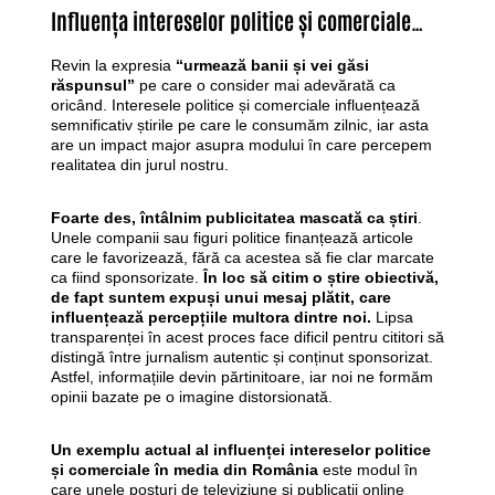
Influența intereselor politice și comerciale…
Revin la expresia
“urmează banii și vei găsi
răspunsul”
pe care o consider mai adevărată ca
oricând. Interesele politice și comerciale influențează
semnificativ știrile pe care le consumăm zilnic, iar asta
are un impact major asupra modului în care percepem
realitatea din jurul nostru.
Foarte des, întâlnim publicitatea mascată ca știri
.
Unele companii sau figuri politice finanțează articole
care le favorizează, fără ca acestea să fie clar marcate
ca fiind sponsorizate.
În loc să citim o știre obiectivă,
de fapt suntem expuși unui mesaj plătit, care
influențează percepțiile multora dintre noi.
Lipsa
transparenței în acest proces face dificil pentru cititori să
distingă între jurnalism autentic și conținut sponsorizat.
Astfel, informațiile devin părtinitoare, iar noi ne formăm
opinii bazate pe o imagine distorsionată.
Un exemplu actual al influenței intereselor politice
și comerciale în media din România
este modul în
care unele posturi de televiziune și publicații online