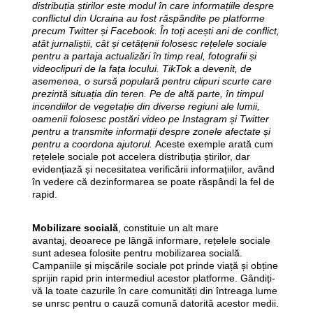
distribuția știrilor este modul în care informațiile despre
conflictul din Ucraina au fost răspândite pe platforme
precum Twitter și Facebook. În toți acești ani de conflict,
atât jurnaliștii, cât și cetățenii folosesc rețelele sociale
pentru a partaja actualizări în timp real, fotografii și
videoclipuri de la fața locului. TikTok a devenit, de
asemenea, o sursă populară pentru clipuri scurte care
prezintă situația din teren. Pe de altă parte, în timpul
incendiilor de vegetație din diverse regiuni ale lumii,
oamenii folosesc postări video pe Instagram și Twitter
pentru a transmite informații despre zonele afectate și
pentru a coordona ajutorul.
Aceste exemple arată cum
rețelele sociale pot accelera distribuția știrilor, dar
evidențiază și necesitatea verificării informațiilor, având
în vedere că dezinformarea se poate răspândi la fel de
rapid.
Mobilizare socială
, constituie un alt mare
avantaj,
deoarece
pe lângă informare, rețelele sociale
sunt adesea folosite pentru mobilizarea socială.
Campaniile și mișcările sociale pot prinde viață și obține
sprijin rapid prin intermediul acestor platforme. Gândiți-
vă la toate cazurile în care comunități din întreaga lume
se unrsc pentru o cauză comună datorită acestor medii.