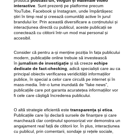
producă
podcast-uri, vloguri și materiale video
interactive
. Sunt prezenți pe platforme precum
YouTube, Facebook și Instagram, unde împărtășesc
știri în timp real și creează comunități active în jurul
brandului lor. Prin această diversificare a conținutului și
interacțiunea directă cu publicul, aceste publicații se
conectează cu cititorii într-un mod mai personal și
accesibil.
Consider că pentru a-și menține poziția în fața publicului
modern, publicațiile online trebuie să investească
în
jurnalism de investigație
și să creeze
echipe
dedicate de fact-checking
, adică specialiști care au ca
principal obiectiv verificarea veridicității informațiilor
publice, în special a celor care circulă pe internet și în
mass-media. Într-o lume inundată de “fake news”,
publicațiile care pot garanta acuratețea informațiilor vor
fi cele care câștigă încrederea publicului.
O altă strategie eficientă este
transparența și etica
.
Publicațiile care își declară sursele de finanțare și care
marchează clar conținutul sponsorizat vor demonstra un
angajament real față de cititorii lor. În plus, interacțiunea
cu publicul, prin comentarii, sondaje și rețele sociale,