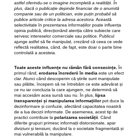
astfel oferindu-se o imagine incompletă a realității. În
plus, dacă o publicație depinde financiar de o anumită
companie sau de un politician, este puțin probabil să
publice articole critice la adresa acestora.
Această
selectivitate în prezentarea informațiilor poate influența
opinia publică, direcționând atenția către subiecte care
servesc intereselor comerciale sau politice. Publicul
ajunge astfel să fie manipulat, crezând că ceea ce vede
reflectă realitatea, când, de fapt, este doar o parte bine
controlată a acesteia.
Toate aceste influențe nu rămân fără consecințe.
În
primul rând,
erodarea încrederii în media
este un efect
clar. Atunci când descoperim că știrile sunt manipulate
sau plătite, începem să ne întrebăm ce este adevărat și
ce nu iar concluzia la care ajungem, ne determină să
mai accesăm acea sursă sau nu. În plus,
lipsa
transparenței și manipularea informațiilor
pot duce la
dezinformare și confuzie, afectând capacitatea noastră
de a lua decizii informate. De asemenea, acest tip de
practici contribuie la
polarizarea societății
. Când
diferite grupuri primesc informații distorsionate, apar
diviziuni și tensiuni, ducând la o societate fragmentată și
mai vulnerabilă la manipulare.