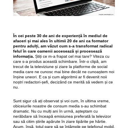
În cei peste 30 de ani de experiență în mediul de
afaceri și mai ales în ultimii 20 de ani ca formator
pentru adulți, am văzut cum s-a transformat radical
felul în care oamenii accesează și procesează
informația.
Știți ce m-a frapat cel mai tare? Viteza cu
care s-a produs această schimbare. Într-o clipă, am
trecut de la televiziune și ziare la platforme de social
media care ne cunosc mai bine decât ne cunoaștem noi
înșine uneori. E ca și cum algoritmii ar fi devenit noii
noștri redactori-șefi, decizând ce merită să vedem și ce
nu.
Sunt sigur că ați observat și voi cum, în ultima vreme,
obiceiurile noastre de consum media s-au schimbat
dramatic. Nu cu mulți ani în urmă, așteptam cu
nerăbdare să înceapă emisiunea preferată la televizor
sau să citim știrile apărute în ziare tipărite pe hârtie.
Acum, însă, totul pare să se întâmple pe telefonul mobil,