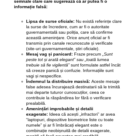
semnale clare care sugerează că ar putea fi o
informație falsă:
Lipsa de surse oficiale:
Nu există referințe clare
la surse de încredere, cum ar fi o autoritate
guvernamentală sau poliția, care să confirme
această amenințare. Orice anunț oficial ar fi
transmis prin canale recunoscute și verificate
(site-uri guvernamentale, știri oficiale).
Mesaj vag și panicard:
Fraze precum
„Sunt
peste tot și arată elegant”
sau „toată lumea
trebuie să fie vigilentă”
sunt formulate astfel încât
să creeze panică și confuzie. Informațiile sunt
vagi și nespecifice.
Îndemnul la distribuire masivă:
Aceste mesaje
false adesea încurajează destinatarii să le trimită
mai departe tuturor cunoscuților, ceea ce
contribuie la răspândirea lor fără o verificare
prealabilă.
Amenințări improbabile și detalii
exagerate:
Ideea că acești „infractori” ar avea
“laptopuri, dispozitive biometrice liste cu toate
numele” și ar fi îmbrăcați elegant este o
combinație neobișnuită de detalii exagerate,