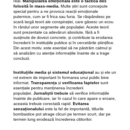
real.
Manipularea emoțională este o tactică des
folosită în mass-media.
Multe știri sunt concepute
special pentru a ne provoca reacții emoționale
puternice, cum ar fi frica sau furia. Se răspândesc pe
scară largă teorii ale conspirației, care găsesc un ecou
în rândul unor segmente ale populației. Aceste teorii
sunt prezentate ca adevăruri absolute, fără a fi
susținute de dovezi concrete, și contribuie la erodarea
încrederii în instituțiile publice și în cercetările științifice.
Din acest motiv, este esențial să ne păstrăm calmul și
să analizăm cu atenție informațiile înainte de a trage
concluzii.
Instituțiile media și sistemul educațional
au și ele un
rol extrem de important în formarea unui public bine
informat.
Transparența
și
verificarea faptelor
sunt
esențiale pentru menținerea încrederii
populației.
Jurnaliștii trebuie
să verifice informațiile
înainte de publicare, iar în cazul în care apare o eroare,
aceasta trebuie corectată rapid.
Evitarea
senzaționalului
este la fel de importantă, titlurile
bombastice pot atrage clicuri pe termen scurt, dar pe
termen lung erodează încrederea cititorilor.