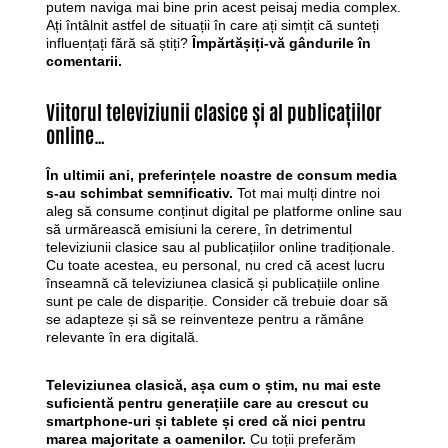
putem naviga mai bine prin acest peisaj media complex.
Ați întâlnit astfel de situații în care ați simțit că sunteți
influențați fără să știți?
Împărtășiți-vă gândurile în
comentarii.
Viitorul televiziunii clasice și al publicațiilor
online…
În ultimii ani, preferințele noastre de consum media
s-au schimbat semnificativ.
Tot mai mulți dintre noi
aleg să consume conținut digital pe platforme online sau
să urmărească emisiuni la cerere, în detrimentul
televiziunii clasice sau al publicațiilor online tradiționale.
Cu toate acestea, eu personal, nu cred că acest lucru
înseamnă că televiziunea clasică și publicațiile online
sunt pe cale de dispariție. Consider că trebuie doar să
se adapteze și să se reinventeze pentru a rămâne
relevante în era digitală.
Televiziunea clasică, așa cum o știm, nu mai este
suficientă pentru generațiile care au crescut cu
smartphone-uri și tablete și cred că nici pentru
marea majoritate a oamenilor.
Cu toții preferăm