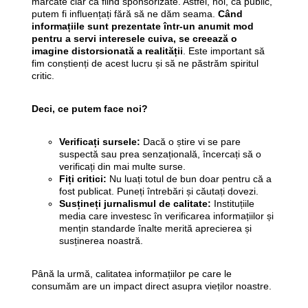
marcate clar ca fiind sponsorizate. Astfel, noi, ca public,
putem fi influențați fără să ne dăm seama.
Când
informațiile sunt prezentate într-un anumit mod
pentru a servi interesele cuiva, se creează o
imagine distorsionată a realității
. Este important să
fim conștienți de acest lucru și să ne păstrăm spiritul
critic.
Deci, ce putem face noi?
Verificați sursele:
Dacă o știre vi se pare
suspectă sau prea senzațională, încercați să o
verificați din mai multe surse.
Fiți critici:
Nu luați totul de bun doar pentru că a
fost publicat. Puneți întrebări și căutați dovezi.
Susțineți jurnalismul de calitate:
Instituțiile
media care investesc în verificarea informațiilor și
mențin standarde înalte merită aprecierea și
susținerea noastră.
Până la urmă, calitatea informațiilor pe care le
consumăm are un impact direct asupra vieților noastre.