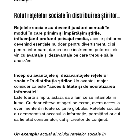
Rolul rețelelor sociale în distribuirea știrilor…
Rețelele sociale au devenit jucători centrali în
modul în care primim și împărtășim știrile,
influențând profund peisajul media,
aceste platforme
devenind esențiale nu doar pentru divertisment, ci și
pentru informare, dar ca orice instrument puternic, ele
vin cu avantaje și dezavantaje pe care trebuie să le
analizăm.
Încep cu avantajele și dezavantajele rețelelor
sociale în distribuția știrilor.
Un avantaj major
consider că este
“accesibilitate și democratizarea
informației”.
Este foarte simplu, astăzi, să aflăm ce se întâmplă în
lume. Cu doar câteva atingeri pe ecran, avem acces la
evenimente din toate colțurile globului. Rețelele sociale
au democratizat accesul la informație, permițând oricui
să fie atât consumator, cât și creator de conținut.
Un exemplu
actual al rolului rețelelor sociale în