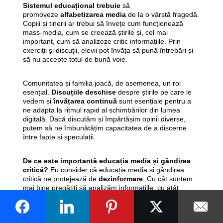
Sistemul educațional trebuie
să
promoveze
alfabetizarea media
de la o vârstă fragedă.
Copiii și tinerii ar trebui să învețe cum funcționează
mass-media, cum se creează știrile și, cel mai
important, cum să analizeze critic informațiile. Prin
exerciții și discuții, elevii pot învăța să pună întrebări și
să nu accepte totul de bună voie.
Comunitatea și familia joacă, de asemenea, un rol
esențial.
Discuțiile deschise
despre știrile pe care le
vedem și
învățarea continuă
sunt esențiale pentru a
ne adapta la ritmul rapid al schimbărilor din lumea
digitală. Dacă discutăm și împărtășim opinii diverse,
putem să ne îmbunătățim capacitatea de a discerne
între fapte și speculații.
De ce este importantă educația media și gândirea
critică?
Eu consider că educația media și gândirea
critică ne protejează de
dezinformare
. Cu cât suntem
mai bine pregătiți să analizăm informațiile, cu atât
suntem mai puțin susceptibili la manipulare sau știri
false. În plus, aceste abilități ne ajută să luăm
decizii
informate
în aspecte esențiale ale vieții, fie că este